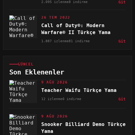
2.095 izlenme
8 indirme
Git
26 TEM 2022
Call of Duty®: Modern
Warfare® II Türkçe Yama
1.887 izlenme
81 indirme
Git
GÜNCEL
Son Eklenenler
9 AĞU 2026
Teacher Waifu Türkçe Yama
12 izlenme
0 indirme
Git
9 AĞU 2026
Snooker Billiard Demo Türkçe
Yama