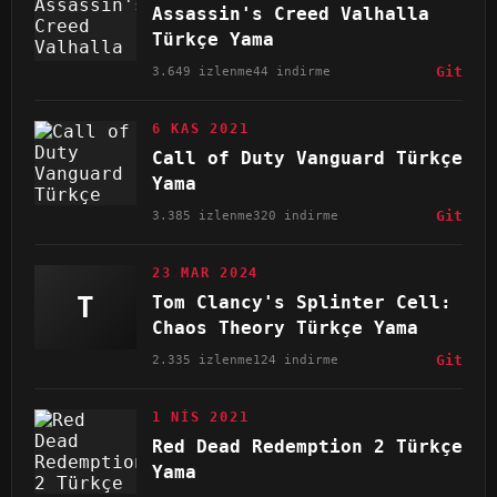
Assassin's Creed Valhalla
Türkçe Yama
3.649 izlenme
44 indirme
Git
6 KAS 2021
Call of Duty Vanguard Türkçe
Yama
3.385 izlenme
320 indirme
Git
23 MAR 2024
T
Tom Clancy's Splinter Cell:
Chaos Theory Türkçe Yama
2.335 izlenme
124 indirme
Git
1 NIS 2021
Red Dead Redemption 2 Türkçe
Yama