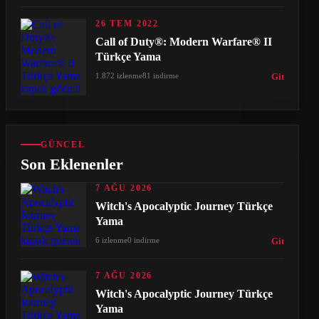
26 TEM 2022
Call of Duty®: Modern Warfare® II
Türkçe Yama
1.872 izlenme
81 indirme
Git
GÜNCEL
Son Eklenenler
7 AĞU 2026
Witch's Apocalyptic Journey Türkçe
Yama
6 izlenme
0 indirme
Git
7 AĞU 2026
Witch's Apocalyptic Journey Türkçe
Yama