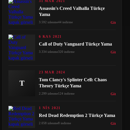
31 MAR 2021
Assassin's Creed Valhalla Türkçe
Yama
3.592 izlenme
44 indirme
Git
6 KAS 2021
Call of Duty Vanguard Türkçe Yama
3.334 izlenme
320 indirme
Git
23 MAR 2024
Tom Clancy's Splinter Cell: Chaos
T
Theory Türkçe Yama
2.299 izlenme
124 indirme
Git
1 NIS 2021
Red Dead Redemption 2 Türkçe Yama
2.058 izlenme
8 indirme
Git