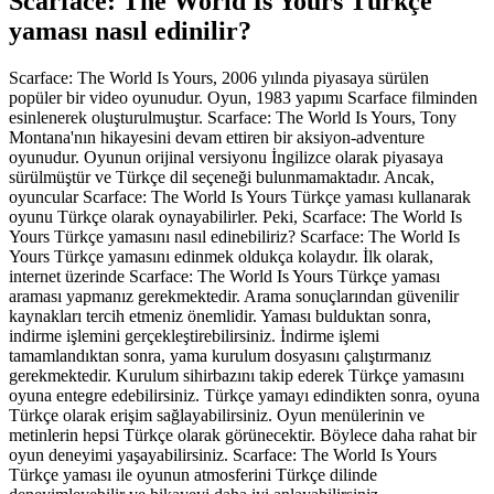
Scarface: The World Is Yours Türkçe
yaması nasıl edinilir?
Scarface: The World Is Yours, 2006 yılında piyasaya sürülen
popüler bir video oyunudur. Oyun, 1983 yapımı Scarface filminden
esinlenerek oluşturulmuştur. Scarface: The World Is Yours, Tony
Montana'nın hikayesini devam ettiren bir aksiyon-adventure
oyunudur. Oyunun orijinal versiyonu İngilizce olarak piyasaya
sürülmüştür ve Türkçe dil seçeneği bulunmamaktadır. Ancak,
oyuncular Scarface: The World Is Yours Türkçe yaması kullanarak
oyunu Türkçe olarak oynayabilirler. Peki, Scarface: The World Is
Yours Türkçe yamasını nasıl edinebiliriz? Scarface: The World Is
Yours Türkçe yamasını edinmek oldukça kolaydır. İlk olarak,
internet üzerinde Scarface: The World Is Yours Türkçe yaması
araması yapmanız gerekmektedir. Arama sonuçlarından güvenilir
kaynakları tercih etmeniz önemlidir. Yaması bulduktan sonra,
indirme işlemini gerçekleştirebilirsiniz. İndirme işlemi
tamamlandıktan sonra, yama kurulum dosyasını çalıştırmanız
gerekmektedir. Kurulum sihirbazını takip ederek Türkçe yamasını
oyuna entegre edebilirsiniz. Türkçe yamayı edindikten sonra, oyuna
Türkçe olarak erişim sağlayabilirsiniz. Oyun menülerinin ve
metinlerin hepsi Türkçe olarak görünecektir. Böylece daha rahat bir
oyun deneyimi yaşayabilirsiniz. Scarface: The World Is Yours
Türkçe yaması ile oyunun atmosferini Türkçe dilinde