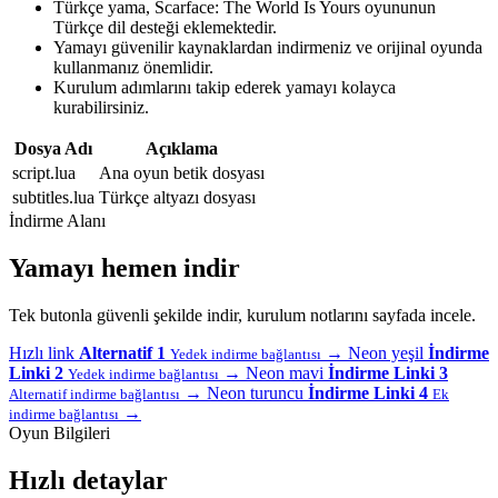
Türkçe yama, Scarface: The World Is Yours oyununun
Türkçe dil desteği eklemektedir.
Yamayı güvenilir kaynaklardan indirmeniz ve orijinal oyunda
kullanmanız önemlidir.
Kurulum adımlarını takip ederek yamayı kolayca
kurabilirsiniz.
Dosya Adı
Açıklama
script.lua
Ana oyun betik dosyası
subtitles.lua
Türkçe altyazı dosyası
İndirme Alanı
Yamayı hemen indir
Tek butonla güvenli şekilde indir, kurulum notlarını sayfada incele.
Hızlı link
Alternatif 1
→
Neon yeşil
İndirme
Yedek indirme bağlantısı
Linki 2
→
Neon mavi
İndirme Linki 3
Yedek indirme bağlantısı
→
Neon turuncu
İndirme Linki 4
Alternatif indirme bağlantısı
Ek
→
indirme bağlantısı
Oyun Bilgileri
Hızlı detaylar