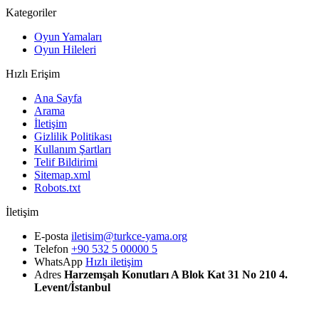
Kategoriler
Oyun Yamaları
Oyun Hileleri
Hızlı Erişim
Ana Sayfa
Arama
İletişim
Gizlilik Politikası
Kullanım Şartları
Telif Bildirimi
Sitemap.xml
Robots.txt
İletişim
E-posta
iletisim@turkce-yama.org
Telefon
+90 532 5 00000 5
WhatsApp
Hızlı iletişim
Adres
Harzemşah Konutları A Blok Kat 31 No 210 4.
Levent/İstanbul