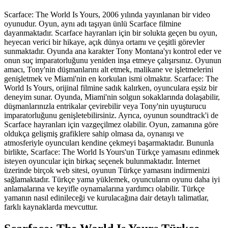
Scarface: The World Is Yours, 2006 yılında yayınlanan bir video
oyunudur. Oyun, aynı adı taşıyan ünlü Scarface filmine
dayanmaktadır. Scarface hayranları için bir solukta geçen bu oyun,
heyecan verici bir hikaye, açık dünya ortamı ve çeşitli görevler
sunmaktadır. Oyunda ana karakter Tony Montana'yı kontrol eder ve
onun suç imparatorluğunu yeniden inşa etmeye çalışırsınız. Oyunun
amacı, Tony'nin düşmanlarını alt etmek, malikane ve işletmelerini
genişletmek ve Miami'nin en korkulan ismi olmaktır. Scarface: The
World Is Yours, orijinal filmine sadık kalırken, oyunculara eşsiz bir
deneyim sunar. Oyunda, Miami'nin solgun sokaklarında dolaşabilir,
düşmanlarınızla entrikalar çevirebilir veya Tony'nin uyuşturucu
imparatorluğunu genişletebilirsiniz. Ayrıca, oyunun soundtrack'i de
Scarface hayranları için vazgeçilmez olabilir. Oyun, zamanına göre
oldukça gelişmiş grafiklere sahip olmasa da, oynanışı ve
atmosferiyle oyuncuları kendine çekmeyi başarmaktadır. Bununla
birlikte, Scarface: The World Is Yours'un Türkçe yamasını edinmek
isteyen oyuncular için birkaç seçenek bulunmaktadır. İnternet
üzerinde birçok web sitesi, oyunun Türkçe yamasını indirmenizi
sağlamaktadır. Türkçe yama yüklemek, oyuncuların oyunu daha iyi
anlamalarına ve keyifle oynamalarına yardımcı olabilir. Türkçe
yamanın nasıl edinileceği ve kurulacağına dair detaylı talimatlar,
farklı kaynaklarda mevcuttur.