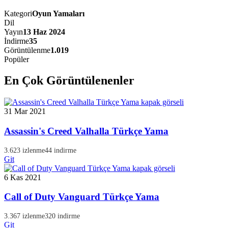
Kategori
Oyun Yamaları
Dil
Yayın
13 Haz 2024
İndirme
35
Görüntülenme
1.019
Popüler
En Çok Görüntülenenler
31 Mar 2021
Assassin's Creed Valhalla Türkçe Yama
3.623 izlenme
44 indirme
Git
6 Kas 2021
Call of Duty Vanguard Türkçe Yama
3.367 izlenme
320 indirme
Git