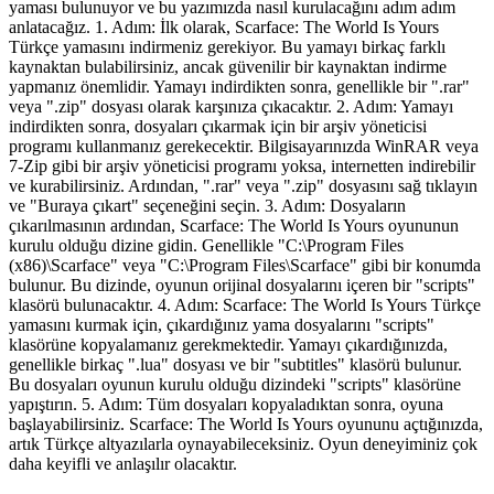
yaması bulunuyor ve bu yazımızda nasıl kurulacağını adım adım
anlatacağız. 1. Adım: İlk olarak, Scarface: The World Is Yours
Türkçe yamasını indirmeniz gerekiyor. Bu yamayı birkaç farklı
kaynaktan bulabilirsiniz, ancak güvenilir bir kaynaktan indirme
yapmanız önemlidir. Yamayı indirdikten sonra, genellikle bir ".rar"
veya ".zip" dosyası olarak karşınıza çıkacaktır. 2. Adım: Yamayı
indirdikten sonra, dosyaları çıkarmak için bir arşiv yöneticisi
programı kullanmanız gerekecektir. Bilgisayarınızda WinRAR veya
7-Zip gibi bir arşiv yöneticisi programı yoksa, internetten indirebilir
ve kurabilirsiniz. Ardından, ".rar" veya ".zip" dosyasını sağ tıklayın
ve "Buraya çıkart" seçeneğini seçin. 3. Adım: Dosyaların
çıkarılmasının ardından, Scarface: The World Is Yours oyununun
kurulu olduğu dizine gidin. Genellikle "C:\Program Files
(x86)\Scarface" veya "C:\Program Files\Scarface" gibi bir konumda
bulunur. Bu dizinde, oyunun orijinal dosyalarını içeren bir "scripts"
klasörü bulunacaktır. 4. Adım: Scarface: The World Is Yours Türkçe
yamasını kurmak için, çıkardığınız yama dosyalarını "scripts"
klasörüne kopyalamanız gerekmektedir. Yamayı çıkardığınızda,
genellikle birkaç ".lua" dosyası ve bir "subtitles" klasörü bulunur.
Bu dosyaları oyunun kurulu olduğu dizindeki "scripts" klasörüne
yapıştırın. 5. Adım: Tüm dosyaları kopyaladıktan sonra, oyuna
başlayabilirsiniz. Scarface: The World Is Yours oyununu açtığınızda,
artık Türkçe altyazılarla oynayabileceksiniz. Oyun deneyiminiz çok
daha keyifli ve anlaşılır olacaktır.