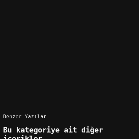
12 izlenme
0 indirme
Git
NOMIA Official Soundtrack
Türkçe Yama
12 izlenme
0 indirme
Git
Oyun Yamaları
6.389
Oyun Hileleri
0
Benzer Yazılar
Bu kategoriye ait diğer
içerikler