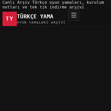
Canlı Arşiv
Türkçe oyun yamaları, kurulum
notları ve tek tık indirme arşivi
TÜRKÇE YAMA
TY
OYUN YAMALARI ARŞIVI
Türkçe Yama
Oyun Yamaları
Schrödinger's Call Original Soundtrack
Türkçe Yama
Oyun Yamaları
28 May 2026
0 indirme
110
görüntülenme