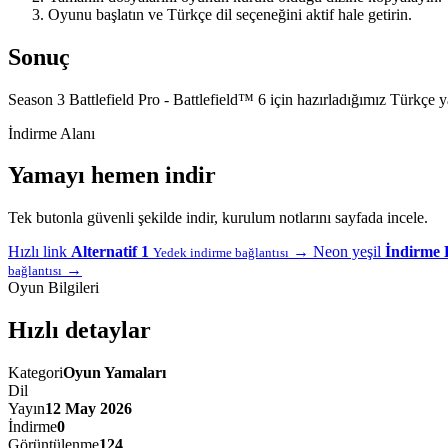
Oyunu başlatın ve Türkçe dil seçeneğini aktif hale getirin.
Sonuç
Season 3 Battlefield Pro - Battlefield™ 6 için hazırladığımız Türkçe
İndirme Alanı
Yamayı hemen indir
Tek butonla güvenli şekilde indir, kurulum notlarını sayfada incele.
Hızlı link
Alternatif 1
→
Neon yeşil
İndirme 
Yedek indirme bağlantısı
→
bağlantısı
Oyun Bilgileri
Hızlı detaylar
Kategori
Oyun Yamaları
Dil
Yayın
12 May 2026
İndirme
0
Görüntülenme
124