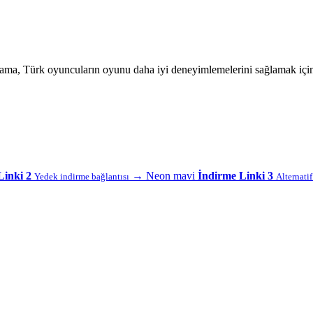
 yama, Türk oyuncuların oyunu daha iyi deneyimlemelerini sağlamak içi
Linki 2
→
Neon mavi
İndirme Linki 3
Yedek indirme bağlantısı
Alternati