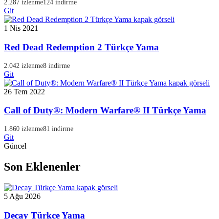
2.287 izlenme
124 indirme
Git
1 Nis 2021
Red Dead Redemption 2 Türkçe Yama
2.042 izlenme
8 indirme
Git
26 Tem 2022
Call of Duty®: Modern Warfare® II Türkçe Yama
1.860 izlenme
81 indirme
Git
Güncel
Son Eklenenler
5 Ağu 2026
Decay Türkçe Yama