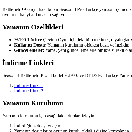
Battlefield™ 6 için hazırlanan Season 3 Pro Türkçe yaması, oyuncular
oyunu daha iyi anlamasını sağlıyor.
Yamanın Özellikleri
%100 Türkçe Çeviri:
Oyun içindeki tüm metinler, diyaloglar 
Kullanıcı Dostu:
Yamanın kurulumu oldukça basit ve hızlıdır.
Güncellemeler:
Yama, yeni güncellemelerle birlikte sürekli ola
İndirme Linkleri
Season 3 Battlefield Pro - Battlefield™ 6 ve REDSEC Türkçe Yama indi
İndirme Linki 1
İndirme Linki 2
Yamanın Kurulumu
Yamanın kurulumu için aşağıdaki adımları izleyin:
İndirdiğiniz dosyayı açın.
Yamanın dosyalarını oyunun kurulu olduğu dizine kopyalayın.