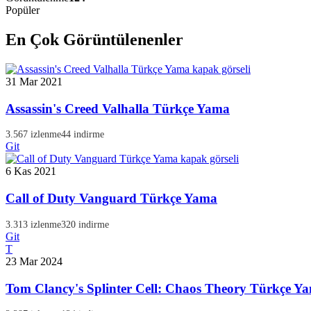
Popüler
En Çok Görüntülenenler
31 Mar 2021
Assassin's Creed Valhalla Türkçe Yama
3.567 izlenme
44 indirme
Git
6 Kas 2021
Call of Duty Vanguard Türkçe Yama
3.313 izlenme
320 indirme
Git
T
23 Mar 2024
Tom Clancy's Splinter Cell: Chaos Theory Türkçe Y