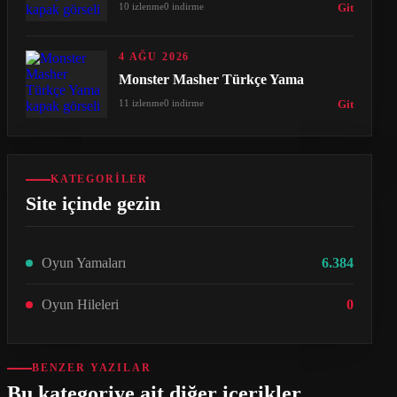
10 izlenme
0 indirme
Git
4 AĞU 2026
Monster Masher Türkçe Yama
11 izlenme
0 indirme
Git
KATEGORILER
Site içinde gezin
Oyun Yamaları
6.384
Oyun Hileleri
0
BENZER YAZILAR
Bu kategoriye ait diğer içerikler