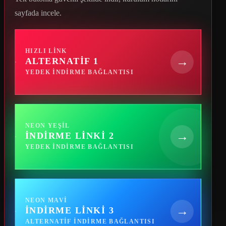
sayfada incele.
HIZLI LINK
→
ALTERNATIF 1
YEDEK INDIRME BAĞLANTISI
NEON YEŞIL
→
İNDIRME LINKI 2
YEDEK INDIRME BAĞLANTISI
NEON MAVI
→
İNDIRME LINKI 3
ALTERNATIF INDIRME BAĞLANTISI