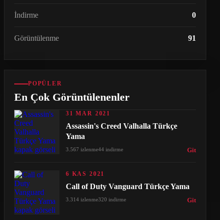
İndirme
0
Görüntülenme
91
POPÜLER
En Çok Görüntülenenler
31 MAR 2021
Assassin's Creed Valhalla Türkçe
Yama
3.567 izlenme
44 indirme
Git
6 KAS 2021
Call of Duty Vanguard Türkçe Yama
3.314 izlenme
320 indirme
Git