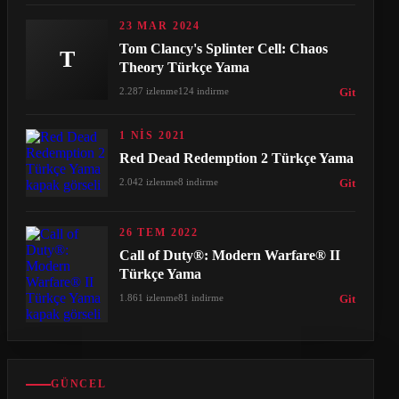
23 MAR 2024
Tom Clancy's Splinter Cell: Chaos
T
Theory Türkçe Yama
2.287 izlenme
124 indirme
Git
1 NIS 2021
Red Dead Redemption 2 Türkçe Yama
2.042 izlenme
8 indirme
Git
26 TEM 2022
Call of Duty®: Modern Warfare® II
Türkçe Yama
1.861 izlenme
81 indirme
Git
GÜNCEL