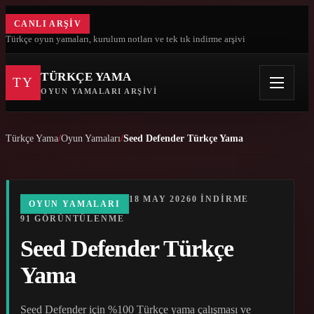
CANLI ARŞIV
Türkçe oyun yamaları, kurulum notları ve tek tık indirme arşivi
TÜRKÇE YAMA
TY
OYUN YAMALARI ARŞIVI
Türkçe Yama
Oyun Yamaları
Seed Defender Türkçe Yama
18 MAY 2026
0 INDIRME
OYUN YAMALARI
91 GÖRÜNTÜLENME
Seed Defender Türkçe
Yama
Seed Defender için %100 Türkçe yama çalışması ve