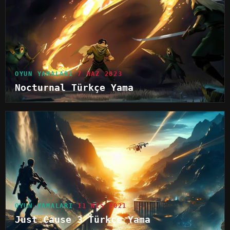
OYUN YAMALARI
7 HAZ 2023
Nocturnal Türkçe Yama
OYUN YAMALARI
11 NIS 2021
Just Cause 3 Türkçe Yama