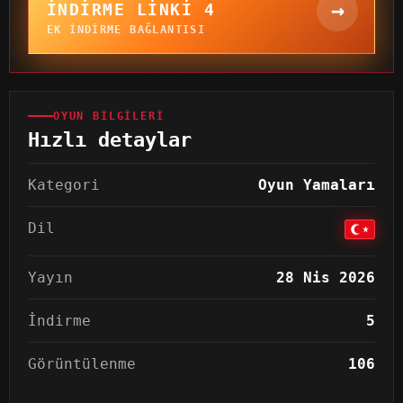
→
İNDIRME LINKI 4
EK INDIRME BAĞLANTISI
OYUN BILGILERI
Hızlı detaylar
Kategori
Oyun Yamaları
Dil
Yayın
28 Nis 2026
İndirme
5
Görüntülenme
106