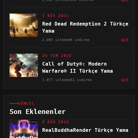
1 NIS 2021
Red Dead Redemption 2 Türkçe
Yama
2.085 izlenme
8 indirme
Git
26 TEM 2022
Call of Duty®: Modern
Warfare® II Türkçe Yama
1.877 izlenme
81 indirme
Git
GÜNCEL
Son Eklenenler
8 AĞU 2026
RealBuddhaRender Türkçe Yama