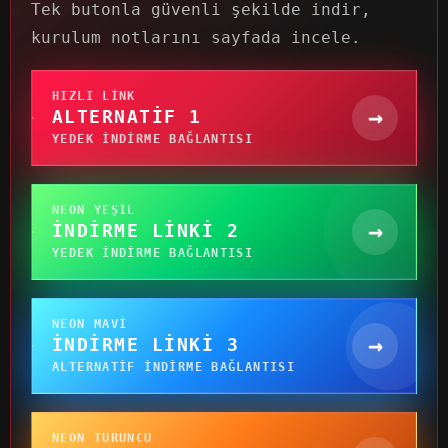
Tek butonla güvenli şekilde indir,
kurulum notlarını sayfada incele.
HIZLI LINK
→
ALTERNATIF 1
YEDEK INDIRME BAĞLANTISI
NEON YEŞIL
→
İNDIRME LINKI 2
YEDEK INDIRME BAĞLANTISI
NEON MAVI
→
İNDIRME LINKI 3
ALTERNATIF INDIRME BAĞLANTISI
NEON TURUNCU