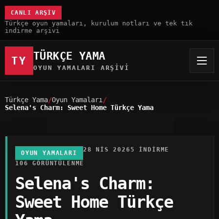
CANLI ARŞIV
Türkçe oyun yamaları, kurulum notları ve tek tık
indirme arşivi
TÜRKÇE YAMA
TY
OYUN YAMALARI ARŞIVI
Türkçe Yama
Oyun Yamaları
Selena's Charm: Sweet Home Türkçe Yama
28 NIS 2026
5 INDIRME
OYUN YAMALARI
106 GÖRÜNTÜLENME
Selena's Charm:
Sweet Home Türkçe