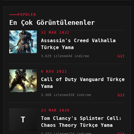
POPÜLER
En Çok Görüntülenenler
31 MAR 2021
Assassin's Creed Valhalla
Türkçe Yama
3.629 izlenme
44 indirme
Git
6 KAS 2021
Call of Duty Vanguard Türkçe
Yama
3.368 izlenme
320 indirme
Git
23 MAR 2024
T
Tom Clancy's Splinter Cell:
Chaos Theory Türkçe Yama
2.322 izlenme
124 indirme
Git