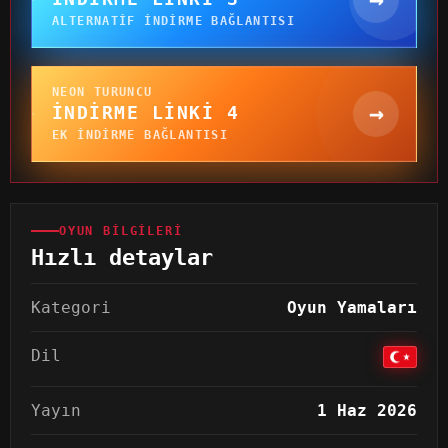
ALTERNATIF INDIRME BAĞLANTISI
NEON TURUNCU
→
İNDIRME LINKI 4
EK INDIRME BAĞLANTISI
OYUN BILGILERI
Hızlı detaylar
Kategori
Oyun Yamaları
Dil
Yayın
1 Haz 2026