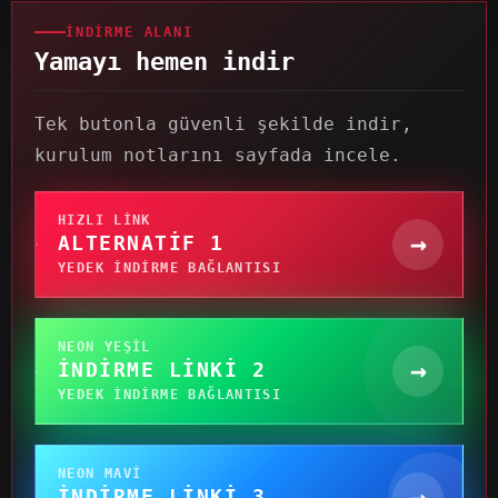
İNDIRME ALANI
Yamayı hemen indir
Tek butonla güvenli şekilde indir,
kurulum notlarını sayfada incele.
HIZLI LINK
→
ALTERNATIF 1
YEDEK INDIRME BAĞLANTISI
NEON YEŞIL
→
İNDIRME LINKI 2
YEDEK INDIRME BAĞLANTISI
NEON MAVI
→
İNDIRME LINKI 3