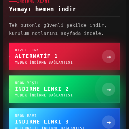
İNDIRME ALANI
Yamayı hemen indir
Tek butonla güvenli şekilde indir,
kurulum notlarını sayfada incele.
HIZLI LINK
→
ALTERNATIF 1
YEDEK INDIRME BAĞLANTISI
NEON YEŞIL
→
İNDIRME LINKI 2
YEDEK INDIRME BAĞLANTISI
NEON MAVI
→
İNDIRME LINKI 3
ALTERNATIF INDIRME BAĞLANTISI