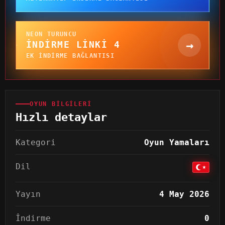
NEON TURUNCU
→
İNDIRME LINKI 4
EK INDIRME BAĞLANTISI
OYUN BILGILERI
Hızlı detaylar
Kategori
Oyun Yamaları
Dil
Yayın
4 May 2026
İndirme
0