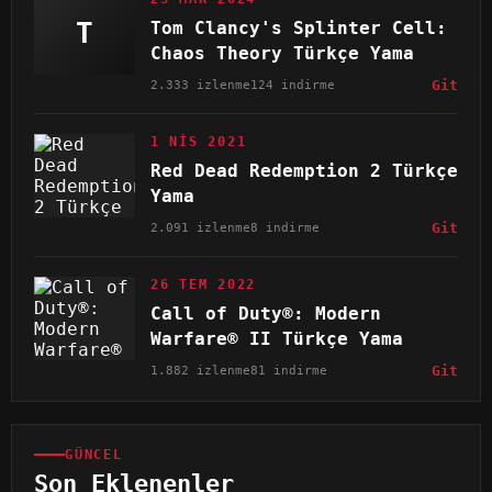
T
Tom Clancy's Splinter Cell:
Chaos Theory Türkçe Yama
2.333 izlenme
124 indirme
Git
1 NIS 2021
Red Dead Redemption 2 Türkçe
Yama
2.091 izlenme
8 indirme
Git
26 TEM 2022
Call of Duty®: Modern
Warfare® II Türkçe Yama
1.882 izlenme
81 indirme
Git
GÜNCEL
Son Eklenenler