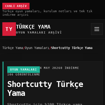
CANLI ARŞIV
Türkçe oyun yamaları, kurulum notları ve tek tık
indirme arşivi
TÜRKÇE YAMA
TY
OYUN YAMALARI ARŞIVI
Türkçe Yama
Oyun Yamaları
Shortcutty Türkçe Yama
4 MAY 2026
0 INDIRME
OYUN YAMALARI
106 GÖRÜNTÜLENME
Shortcutty Türkçe
Yama
Shortcutty için %100 Türkçe yama