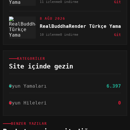
11 izlenme
0 indirme
Git
8 AĞU 2026
RealBuddhaRender Türkçe Yama
10 izlenme
0 indirme
Git
KATEGORILER
Site içinde gezin
Oyun Yamaları
6.397
Oyun Hileleri
0
BENZER YAZILAR