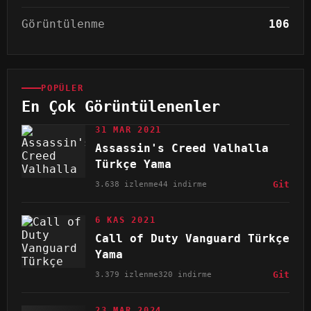
Görüntülenme
106
POPÜLER
En Çok Görüntülenenler
31 MAR 2021
Assassin's Creed Valhalla
Türkçe Yama
3.638 izlenme
44 indirme
Git
6 KAS 2021
Call of Duty Vanguard Türkçe
Yama
3.379 izlenme
320 indirme
Git
23 MAR 2024