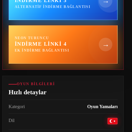
→
İNDIRME LINKI 3
ALTERNATIF INDIRME BAĞLANTISI
NEON TURUNCU
→
İNDIRME LINKI 4
EK INDIRME BAĞLANTISI
OYUN BILGILERI
Hızlı detaylar
Kategori
Oyun Yamaları
Dil