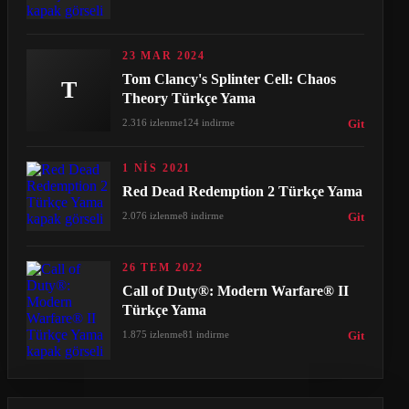
23 MAR 2024
Tom Clancy's Splinter Cell: Chaos
T
Theory Türkçe Yama
2.316 izlenme
124 indirme
Git
1 NIS 2021
Red Dead Redemption 2 Türkçe Yama
2.076 izlenme
8 indirme
Git
26 TEM 2022
Call of Duty®: Modern Warfare® II
Türkçe Yama
1.875 izlenme
81 indirme
Git