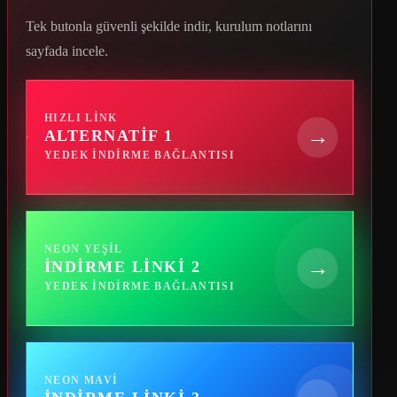
Tek butonla güvenli şekilde indir, kurulum notlarını
sayfada incele.
HIZLI LINK
→
ALTERNATIF 1
YEDEK INDIRME BAĞLANTISI
NEON YEŞIL
→
İNDIRME LINKI 2
YEDEK INDIRME BAĞLANTISI
NEON MAVI