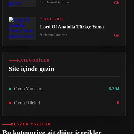
12 izlenme
0 indirme
Git
7 AĞU 2026
Lord Of Anatolia Türkçe Yama
9 izlenme
0 indirme
Git
KATEGORILER
Site içinde gezin
Oyun Yamaları
6.394
Oyun Hileleri
0
BENZER YAZILAR
Bu kategoriye ait diğer içerikler