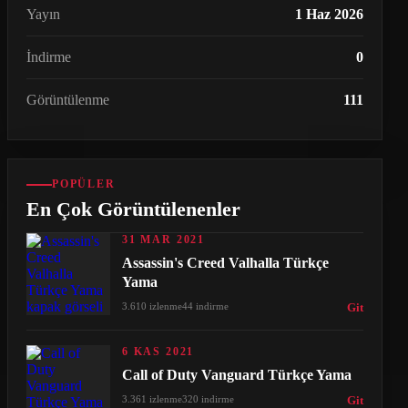
Yayın
1 Haz 2026
İndirme
0
Görüntülenme
111
POPÜLER
En Çok Görüntülenenler
31 MAR 2021
Assassin's Creed Valhalla Türkçe
Yama
3.610 izlenme
44 indirme
Git
6 KAS 2021
Call of Duty Vanguard Türkçe Yama
3.361 izlenme
320 indirme
Git