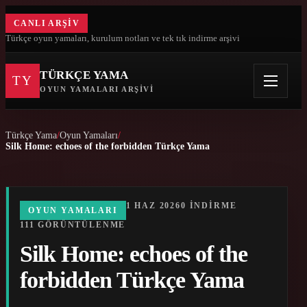
CANLI ARŞIV
Türkçe oyun yamaları, kurulum notları ve tek tık indirme arşivi
TÜRKÇE YAMA
TY
OYUN YAMALARI ARŞIVI
Türkçe Yama
Oyun Yamaları
Silk Home: echoes of the forbidden Türkçe Yama
1 HAZ 2026
0 INDIRME
OYUN YAMALARI
111 GÖRÜNTÜLENME
Silk Home: echoes of the
forbidden Türkçe Yama