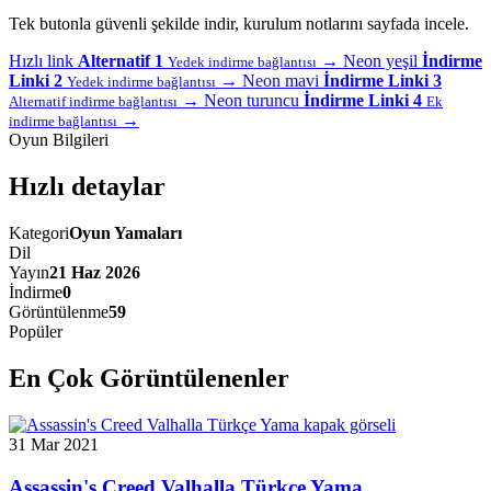
Tek butonla güvenli şekilde indir, kurulum notlarını sayfada incele.
Hızlı link
Alternatif 1
→
Neon yeşil
İndirme
Yedek indirme bağlantısı
Linki 2
→
Neon mavi
İndirme Linki 3
Yedek indirme bağlantısı
→
Neon turuncu
İndirme Linki 4
Alternatif indirme bağlantısı
Ek
→
indirme bağlantısı
Oyun Bilgileri
Hızlı detaylar
Kategori
Oyun Yamaları
Dil
Yayın
21 Haz 2026
İndirme
0
Görüntülenme
59
Popüler
En Çok Görüntülenenler
31 Mar 2021
Assassin's Creed Valhalla Türkçe Yama