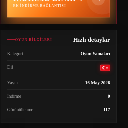
EK INDIRME BAĞLANTISI
Hızlı detaylar
OYUN BILGILERI
Kategori
Oyun Yamaları
Dil
Yayın
16 May 2026
İndirme
0
Görüntülenme
117