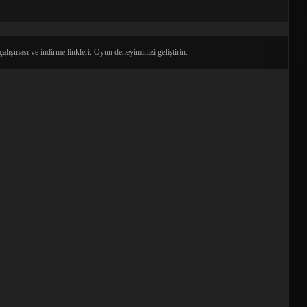
lışması ve indirme linkleri. Oyun deneyiminizi geliştirin.