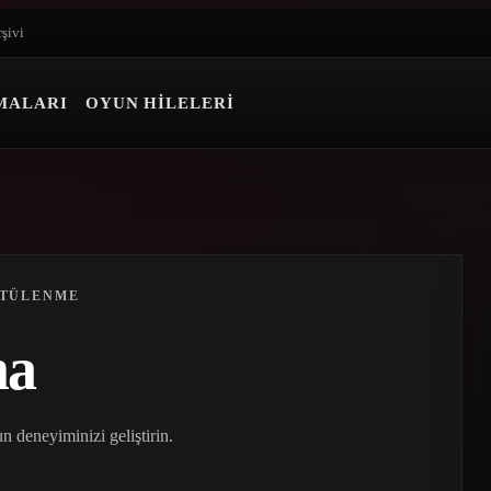
rşivi
MALARI
OYUN HILELERI
NTÜLENME
ma
n deneyiminizi geliştirin.