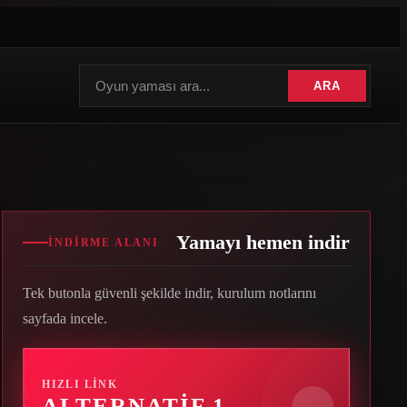
ARA
Yamayı hemen indir
İNDIRME ALANI
Tek butonla güvenli şekilde indir, kurulum notlarını
sayfada incele.
HIZLI LINK
ALTERNATIF 1
→