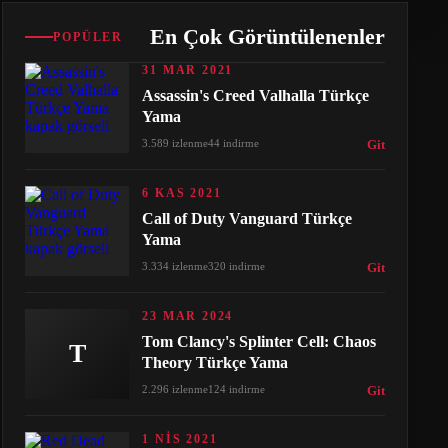
En Çok Görüntülenenler
POPÜLER
31 MAR 2021
Assassin's Creed Valhalla Türkçe
Yama
3.589 izlenme
44 indirme
Git
6 KAS 2021
Call of Duty Vanguard Türkçe
Yama
3.334 izlenme
320 indirme
Git
23 MAR 2024
Tom Clancy's Splinter Cell: Chaos
T
Theory Türkçe Yama
2.296 izlenme
124 indirme
Git
1 NIS 2021