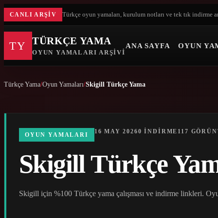
Türkçe oyun yamaları, kurulum notları ve tek tık indirme a
CANLI ARŞIV
TÜRKÇE YAMA
TY
ANA SAYFA
OYUN YA
OYUN YAMALARI ARŞIVI
Türkçe Yama
Oyun Yamaları
Skigill Türkçe Yama
16 MAY 2026
0 INDIRME
117 GÖRÜ
OYUN YAMALARI
Skigill Türkçe Ya
Skigill için %100 Türkçe yama çalışması ve indirme linkleri. Oyu