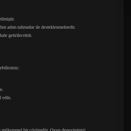
ilmiştir.
ım adım talimatlar ile desteklenmektedir.
le getirilecektir.
bilirsiniz:
n.
 edin.
çin mükemmel bir çözümdür. Oyun deneyiminizi