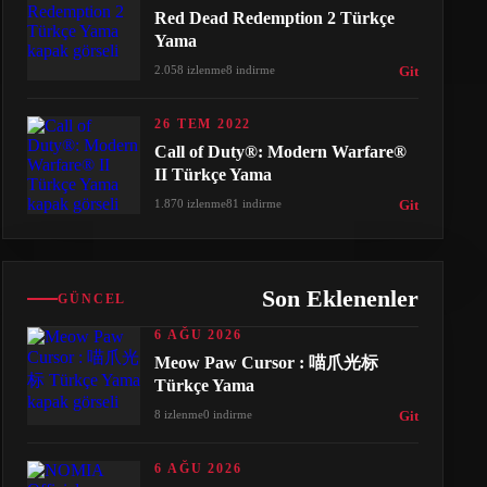
Red Dead Redemption 2 Türkçe
Yama
2.058 izlenme
8 indirme
Git
26 TEM 2022
Call of Duty®: Modern Warfare®
II Türkçe Yama
1.870 izlenme
81 indirme
Git
Son Eklenenler
GÜNCEL
6 AĞU 2026
Meow Paw Cursor : 喵爪光标
Türkçe Yama
8 izlenme
0 indirme
Git
6 AĞU 2026