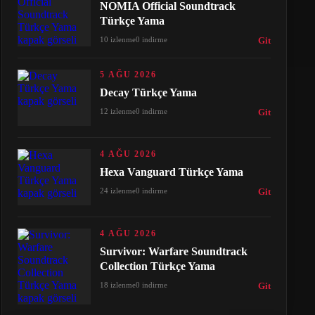
NOMIA Official Soundtrack
Türkçe Yama
10 izlenme
0 indirme
Git
5 AĞU 2026
Decay Türkçe Yama
12 izlenme
0 indirme
Git
4 AĞU 2026
Hexa Vanguard Türkçe Yama
24 izlenme
0 indirme
Git
4 AĞU 2026
Survivor: Warfare Soundtrack
Collection Türkçe Yama
18 izlenme
0 indirme
Git