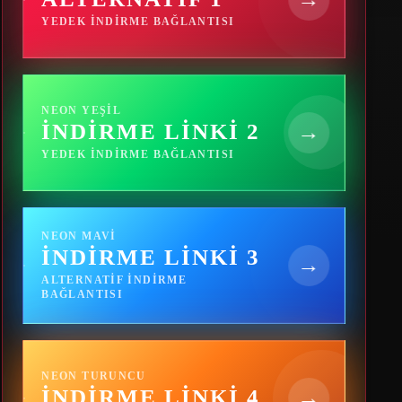
YEDEK INDIRME BAĞLANTISI
NEON YEŞIL
İNDIRME LINKI 2
→
YEDEK INDIRME BAĞLANTISI
NEON MAVI
İNDIRME LINKI 3
→
ALTERNATIF INDIRME
BAĞLANTISI
NEON TURUNCU
İNDIRME LINKI 4
→