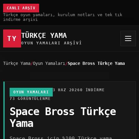
CANLI ARŞIV
Türkçe oyun yamaları, kurulum notları ve tek tık
indirme arşivi
TÜRKÇE YAMA
TY
OYUN YAMALARI ARŞIVI
Türkçe Yama
Oyun Yamaları
Space Bross Türkçe Yama
3 HAZ 2026
0 INDIRME
OYUN YAMALARI
73 GÖRÜNTÜLENME
Space Bross Türkçe
Yama
Space Bross için %100 Türkçe yama