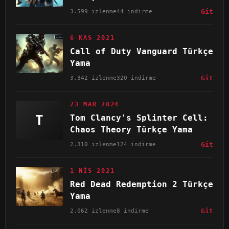
3.599 izlenme
44 indirme
Git
6 KAS 2021
Call of Duty Vanguard Türkçe
Yama
3.342 izlenme
320 indirme
Git
23 MAR 2024
T
Tom Clancy's Splinter Cell:
Chaos Theory Türkçe Yama
2.310 izlenme
124 indirme
Git
1 NIS 2021
Red Dead Redemption 2 Türkçe
Yama
2.062 izlenme
8 indirme
Git