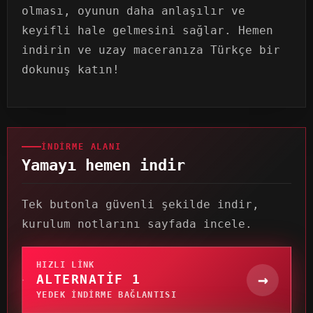
olması, oyunun daha anlaşılır ve
keyifli hale gelmesini sağlar. Hemen
indirin ve uzay maceranıza Türkçe bir
dokunuş katın!
İNDIRME ALANI
Yamayı hemen indir
Tek butonla güvenli şekilde indir,
kurulum notlarını sayfada incele.
HIZLI LINK
→
ALTERNATIF 1
YEDEK INDIRME BAĞLANTISI