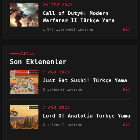
26 TEM 2022
Call of Duty®: Modern
Warfare® II Türkçe Yama
1.873 izlenme
81 indirme
Git
GÜNCEL
Son Eklenenler
7 AĞU 2026
Just Eat Sushi! Türkçe Yama
8 izlenme
0 indirme
Git
7 AĞU 2026
Lord Of Anatolia Türkçe Yama
6 izlenme
0 indirme
Git