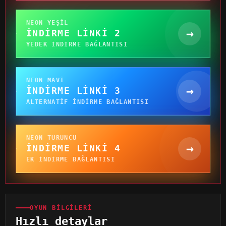
NEON YEŞIL
→
İNDIRME LINKI 2
YEDEK INDIRME BAĞLANTISI
NEON MAVI
→
İNDIRME LINKI 3
ALTERNATIF INDIRME BAĞLANTISI
NEON TURUNCU
→
İNDIRME LINKI 4
EK INDIRME BAĞLANTISI
OYUN BILGILERI
Hızlı detaylar