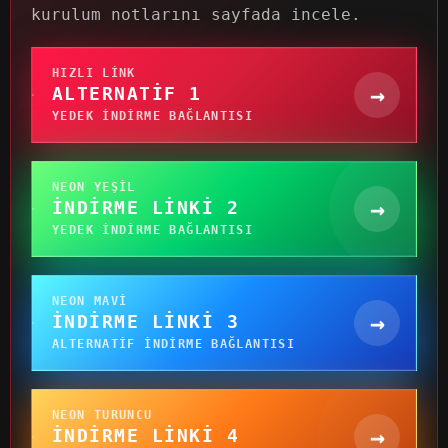
kurulum notlarını sayfada incele.
HIZLI LINK
→
ALTERNATIF 1
YEDEK INDIRME BAĞLANTISI
NEON YEŞIL
→
İNDIRME LINKI 2
YEDEK INDIRME BAĞLANTISI
NEON MAVI
→
İNDIRME LINKI 3
ALTERNATIF INDIRME BAĞLANTISI
NEON TURUNCU
→
İNDIRME LINKI 4