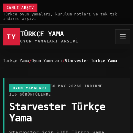
CANLI ARŞIV
Türkçe oyun yamaları, kurulum notları ve tek tık
indirme arşivi
TÜRKÇE YAMA
TY
OYUN YAMALARI ARŞIVI
Türkçe Yama
Oyun Yamaları
Starvester Türkçe Yama
30 MAY 2026
0 INDIRME
OYUN YAMALARI
116 GÖRÜNTÜLENME
Starvester Türkçe
Yama
Starvester için %100 Türkçe yama