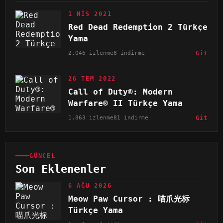
1 NIS 2021
Red Dead Redemption 2 Türkçe
Yama
2.046 izlenme
8 indirme
Git
26 TEM 2022
Call of Duty®: Modern
Warfare® II Türkçe Yama
1.863 izlenme
81 indirme
Git
GÜNCEL
Son Eklenenler
6 AĞU 2026
Meow Paw Cursor : 喵爪光标
Türkçe Yama