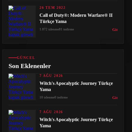
26 TEM 2022
Call of Duty®: Modern Warfare® II
Türkçe Yama
1.872 izlenme
81 indirme
Git
GÜNCEL
Son Eklenenler
7 AĞU 2026
Witch's Apocalyptic Journey Türkçe
Yama
10 izlenme
0 indirme
Git
7 AĞU 2026
Witch's Apocalyptic Journey Türkçe
Yama