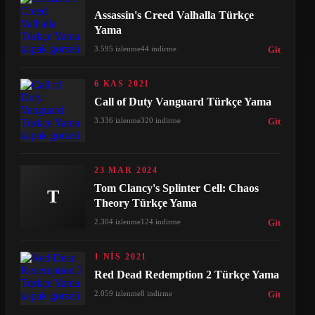
Assassin's Creed Valhalla Türkçe
Yama
3.595 izlenme
44 indirme
Git
6 KAS 2021
Call of Duty Vanguard Türkçe Yama
3.336 izlenme
320 indirme
Git
23 MAR 2024
Tom Clancy's Splinter Cell: Chaos
T
Theory Türkçe Yama
2.304 izlenme
124 indirme
Git
1 NIS 2021
Red Dead Redemption 2 Türkçe Yama
2.059 izlenme
8 indirme
Git