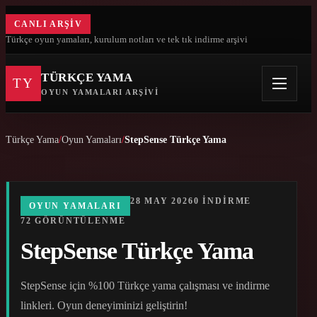
CANLI ARŞIV
Türkçe oyun yamaları, kurulum notları ve tek tık indirme arşivi
TÜRKÇE YAMA
TY
OYUN YAMALARI ARŞIVI
Türkçe Yama
Oyun Yamaları
StepSense Türkçe Yama
28 MAY 2026
0 INDIRME
OYUN YAMALARI
72 GÖRÜNTÜLENME
StepSense Türkçe Yama
StepSense için %100 Türkçe yama çalışması ve indirme
linkleri. Oyun deneyiminizi geliştirin!