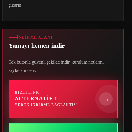
çıkarın!
İNDIRME ALANI
Yamayı hemen indir
Tek butonla güvenli şekilde indir, kurulum notlarını
sayfada incele.
HIZLI LINK
→
ALTERNATIF 1
YEDEK INDIRME BAĞLANTISI