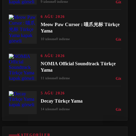
9 izlenme
0 indirme
Git
6 AĞU 2026
Meow Paw Cursor : 喵爪光标 Türkçe
Yama
10 izlenme
0 indirme
Git
6 AĞU 2026
NOMIA Official Soundtrack Türkçe
Yama
11 izlenme
0 indirme
Git
5 AĞU 2026
Decay Türkçe Yama
14 izlenme
0 indirme
Git
KATEGORILER