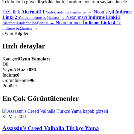
Tek butonla güvenli şekilde indir, kurulum notlarını sayfada incele.
Hızlı link
Alternatif 1
→
Neon yeşil
İndirme
Yedek indirme bağlantısı
Linki 2
→
Neon mavi
İndirme Linki 3
Yedek indirme bağlantısı
→
Neon turuncu
İndirme Linki 4
Alternatif indirme bağlantısı
Ek
→
indirme bağlantısı
Oyun Bilgileri
Hızlı detaylar
Kategori
Oyun Yamaları
Dil
Yayın
5 Haz 2026
İndirme
0
Görüntülenme
96
Popüler
En Çok Görüntülenenler
31 Mar 2021
Assassin's Creed Valhalla Türkçe Yama