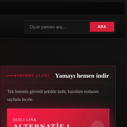
ARA
Yamayı hemen indir
İNDIRME ALANI
Tek butonla güvenli şekilde indir, kurulum notlarını
sayfada incele.
HIZLI LINK
ALTERNATIF 1
→