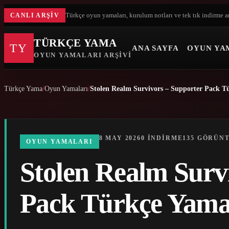
Türkçe oyun yamaları, kurulum notları ve tek tık indirme a
CANLI ARŞIV
TÜRKÇE YAMA
TY
ANA SAYFA
OYUN YA
OYUN YAMALARI ARŞIVI
Türkçe Yama
Oyun Yamaları
Stolen Realm Survivors – Supporter Pack T
8 MAY 2026
0 INDIRME
135 GÖRÜN
OYUN YAMALARI
Stolen Realm Surv
Pack Türkçe Yam