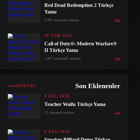
Red Dead Redemption 2 Türkçe
Yama
2.095 izlenme
8 indirme
Git
26 TEM 2022
Call of Duty®: Modern Warfare®
II Türkçe Yama
1.887 izlenme
81 indirme
Git
Son Eklenenler
GÜNCEL
9 AĞU 2026
Teacher Waifu Türkçe Yama
12 izlenme
0 indirme
Git
9 AĞU 2026
Snooker Billiard Demo Türkçe