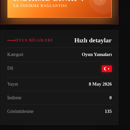
EK INDIRME BAĞLANTISI
Hızlı detaylar
OYUN BILGILERI
Kategori
Oyun Yamaları
Dil
Yayın
8 May 2026
İndirme
0
Görüntülenme
135