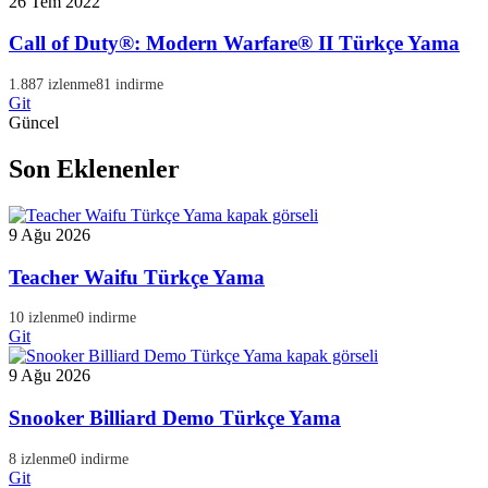
26 Tem 2022
Call of Duty®: Modern Warfare® II Türkçe Yama
1.887 izlenme
81 indirme
Git
Güncel
Son Eklenenler
9 Ağu 2026
Teacher Waifu Türkçe Yama
10 izlenme
0 indirme
Git
9 Ağu 2026
Snooker Billiard Demo Türkçe Yama
8 izlenme
0 indirme
Git