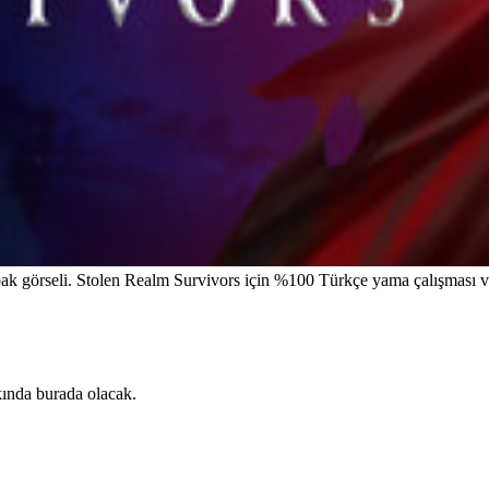
k görseli. Stolen Realm Survivors için %100 Türkçe yama çalışması ve
kında burada olacak.