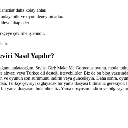
nıcılar daha kolay anlar.
anlayabilir ve oyun deneyimi artar.
tleye hitap eder.
kçeye çevirme işlemidir.
etir.
iri Nasıl Yapılır?
duğunu anlatacağım. Stylist Girl: Make Me Gorgeous oyunu, moda tutkunl
altyazı veya Türkçe dil desteği isteyebilirler. Biz de bu blog yazısınd
gidin ve oyunun son sürümünü indirin veya güncelleyin. Daha sonra, o
ndan, Türkçe çeviriyi sağlayacak bir yama dosyası bulmanız gerekiyor. 
u yama dosyasını bulabilirsiniz. Yama dosyasını indirin ve bilgisayarı