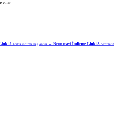
de etme
Linki 2
→
Neon mavi
İndirme Linki 3
Yedek indirme bağlantısı
Alternati