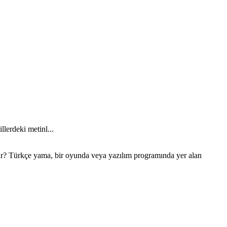
lerdeki metinl...
r? Türkçe yama, bir oyunda veya yazılım programında yer alan