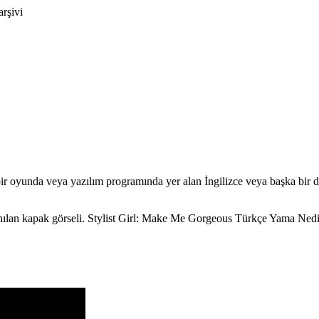
arşivi
oyunda veya yazılım programında yer alan İngilizce veya başka bir dil
ılan kapak görseli. Stylist Girl: Make Me Gorgeous Türkçe Yama Nedi