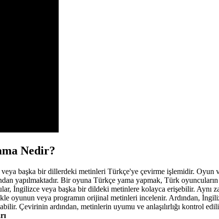
ama Nedir?
veya başka bir dillerdeki metinleri Türkçe'ye çevirme işlemidir. Oyun v
fından yapılmaktadır. Bir oyuna Türkçe yama yapmak, Türk oyuncuların o
r, İngilizce veya başka bir dildeki metinlere kolayca erişebilir. Aynı
 oyunun veya programın orijinal metinleri incelenir. Ardından, İngilizc
abilir. Çevirinin ardından, metinlerin uyumu ve anlaşılırlığı kontrol edi
rı