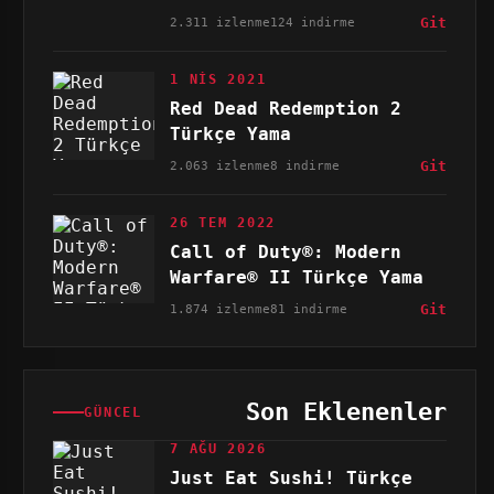
2.311 izlenme
124 indirme
Git
1 NIS 2021
Red Dead Redemption 2
Türkçe Yama
2.063 izlenme
8 indirme
Git
26 TEM 2022
Call of Duty®: Modern
Warfare® II Türkçe Yama
1.874 izlenme
81 indirme
Git
Son Eklenenler
GÜNCEL
7 AĞU 2026
Just Eat Sushi! Türkçe