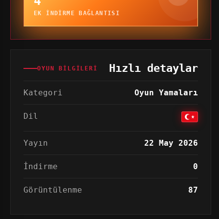
4
EK INDIRME BAĞLANTISI
Hızlı detaylar
OYUN BILGILERI
Kategori
Oyun Yamaları
Dil
Yayın
22 May 2026
İndirme
0
Görüntülenme
87