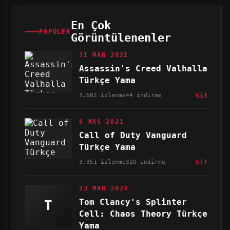
En Çok
POPÜLER
Görüntülenenler
31 MAR 2021
Assassin's Creed Valhalla
Türkçe Yama
3.602 izlenme
44 indirme
Git
6 KAS 2021
Call of Duty Vanguard
Türkçe Yama
3.351 izlenme
320 indirme
Git
23 MAR 2024
Tom Clancy's Splinter
T
Cell: Chaos Theory Türkçe
Yama