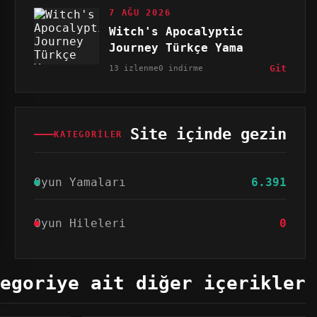
7 AĞU 2026
Witch's Apocalyptic
Journey Türkçe Yama
13 izlenme
0 indirme
Git
Site içinde gezin
KATEGORILER
Oyun Yamaları
6.391
Oyun Hileleri
0
egoriye ait diğer içerikler