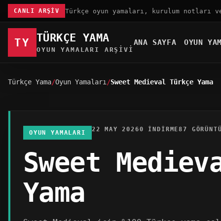
Türkçe oyun yamaları, kurulum notları v
CANLI ARŞIV
TÜRKÇE YAMA
TY
ANA SAYFA
OYUN YA
OYUN YAMALARI ARŞIVI
Türkçe Yama
Oyun Yamaları
Sweet Medieval Türkçe Yama
22 MAY 2026
0 INDIRME
87 GÖRÜNT
OYUN YAMALARI
Sweet Mediev
Yama