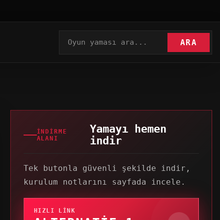
ARA
Yamayı hemen
İNDIRME
indir
ALANI
Tek butonla güvenli şekilde indir,
kurulum notlarını sayfada incele.
HIZLI LINK