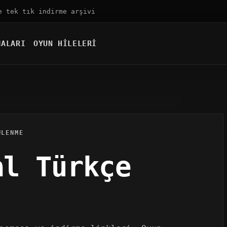
e tek tık indirme arşivi
MALARI
OYUN HILELERI
ÜLENME
al Türkçe