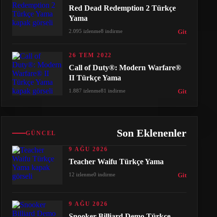
Red Dead Redemption 2 Türkçe
Yama
2.095 izlenme
8 indirme
Git
26 TEM 2022
Call of Duty®: Modern Warfare®
II Türkçe Yama
1.887 izlenme
81 indirme
Git
Son Eklenenler
GÜNCEL
9 AĞU 2026
Teacher Waifu Türkçe Yama
12 izlenme
0 indirme
Git
9 AĞU 2026
Snooker Billiard Demo Türkçe