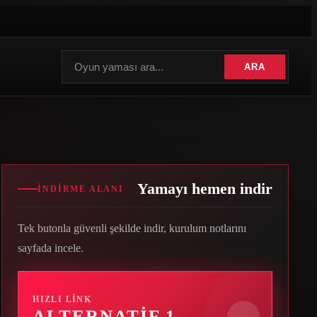
ARA
Yamayı hemen indir
İNDIRME ALANI
Tek butonla güvenli şekilde indir, kurulum notlarını
sayfada incele.
HIZLI LINK
ALTERNATIF 1
→