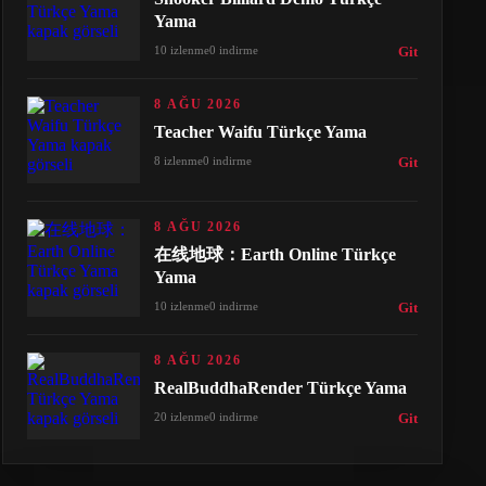
Yama
10 izlenme
0 indirme
Git
8 AĞU 2026
Teacher Waifu Türkçe Yama
8 izlenme
0 indirme
Git
8 AĞU 2026
在线地球：Earth Online Türkçe
Yama
10 izlenme
0 indirme
Git
8 AĞU 2026
RealBuddhaRender Türkçe Yama
20 izlenme
0 indirme
Git