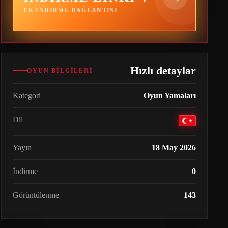
EK INDIRME BAĞLANTISI
Hızlı detaylar
OYUN BILGILERI
Kategori
Oyun Yamaları
Dil
Yayın
18 May 2026
İndirme
0
Görüntülenme
143