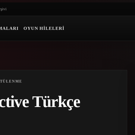
rşivi
MALARI
OYUN HILELERI
NTÜLENME
ctive Türkçe