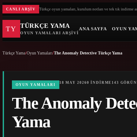
Türkçe oyun yamaları, kurulum notları ve tek tık indirme a
CANLI ARŞIV
TÜRKÇE YAMA
TY
ANA SAYFA
OYUN YA
OYUN YAMALARI ARŞIVI
Türkçe Yama
Oyun Yamaları
The Anomaly Detective Türkçe Yama
18 MAY 2026
0 INDIRME
143 GÖRÜ
OYUN YAMALARI
The Anomaly Dete
Yama