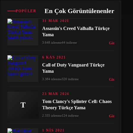
En Çok Görüntülenenler
POPÜLER
31 MAR 2021
Assassin's Creed Valhalla Türkçe
Yama
3.648 izlenme
44 indirme
Git
6 KAS 2021
Call of Duty Vanguard Türkçe
Yama
3.384 izlenme
320 indirme
Git
23 MAR 2024
Tom Clancy's Splinter Cell: Chaos
T
Theory Türkçe Yama
2.335 izlenme
124 indirme
Git
1 NIS 2021