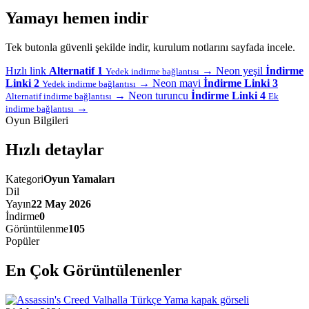
Yamayı hemen indir
Tek butonla güvenli şekilde indir, kurulum notlarını sayfada incele.
Hızlı link
Alternatif 1
→
Neon yeşil
İndirme
Yedek indirme bağlantısı
Linki 2
→
Neon mavi
İndirme Linki 3
Yedek indirme bağlantısı
→
Neon turuncu
İndirme Linki 4
Alternatif indirme bağlantısı
Ek
→
indirme bağlantısı
Oyun Bilgileri
Hızlı detaylar
Kategori
Oyun Yamaları
Dil
Yayın
22 May 2026
İndirme
0
Görüntülenme
105
Popüler
En Çok Görüntülenenler