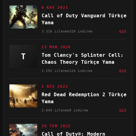
6 KAS 2021
Call of Duty Vanguard Türkçe
Yama
3.316 izlenme
320 indirme
Git
23 MAR 2024
T
Tom Clancy's Splinter Cell:
Chaos Theory Türkçe Yama
2.292 izlenme
124 indirme
Git
1 NIS 2021
Red Dead Redemption 2 Türkçe
Yama
2.049 izlenme
8 indirme
Git
26 TEM 2022
Call of Duty®: Modern