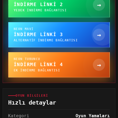
→
İNDIRME LINKI 2
YEDEK INDIRME BAĞLANTISI
NEON MAVI
→
İNDIRME LINKI 3
ALTERNATIF INDIRME BAĞLANTISI
NEON TURUNCU
→
İNDIRME LINKI 4
EK INDIRME BAĞLANTISI
OYUN BILGILERI
Hızlı detaylar
Kategori
Oyun Yamaları