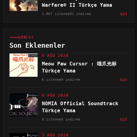
Warfare® II Türkçe Yama
1.867 izlenme
81 indirme
Git
GÜNCEL
Son Eklenenler
6 AĞU 2026
Meow Paw Cursor : 喵爪光标
Türkçe Yama
6 izlenme
0 indirme
Git
6 AĞU 2026
NOMIA Official Soundtrack
Türkçe Yama
8 izlenme
0 indirme
Git
5 AĞU 2026