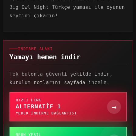
Big Owl Night Türkçe yaması ile oyunun
keyfini çıkarın!
İNDIRME ALANI
Yamayı hemen indir
Tek butonla güvenli şekilde indir,
kurulum notlarını sayfada incele.
HIZLI LINK
→
ALTERNATIF 1
YEDEK INDIRME BAĞLANTISI
NEON YEŞIL