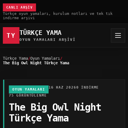
CANLI ARŞIV
Türkçe oyun yamaları, kurulum notları ve tek tık
indirme arşivi
TÜRKÇE YAMA
TY
OYUN YAMALARI ARŞIVI
Türkçe Yama
Oyun Yamaları
The Big Owl Night Türkçe Yama
16 HAZ 2026
0 INDIRME
OYUN YAMALARI
75 GÖRÜNTÜLENME
The Big Owl Night
Türkçe Yama