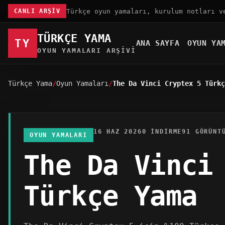
Türkçe oyun yamaları, kurulum notları v
CANLI ARŞIV
TÜRKÇE YAMA
TY
ANA SAYFA
OYUN YA
OYUN YAMALARI ARŞIVI
Türkçe Yama
Oyun Yamaları
The Da Vinci Cryptex 5 Türkç
16 HAZ 2026
0 INDIRME
91 GÖRÜNT
OYUN YAMALARI
The Da Vinci
Türkçe Yama