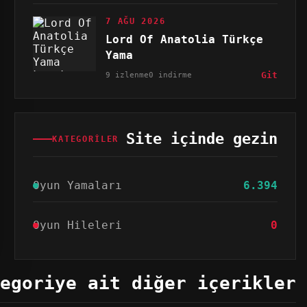
7 AĞU 2026
Lord Of Anatolia Türkçe
Yama
9 izlenme
0 indirme
Git
Site içinde gezin
KATEGORILER
Oyun Yamaları
6.394
Oyun Hileleri
0
egoriye ait diğer içerikler