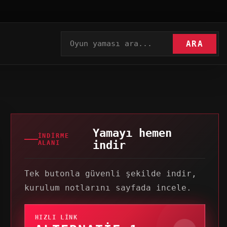
ARA
Yamayı hemen
İNDIRME
indir
ALANI
Tek butonla güvenli şekilde indir,
kurulum notlarını sayfada incele.
HIZLI LINK