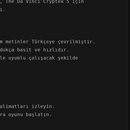
, The Da Vinci Cryptex 5 için
ı.
m metinler Türkçeye çevrilmiştir.
dukça basit ve hızlıdır.
le uyumlu çalışacak şekilde
alimatları izleyin.
ra oyunu başlatın.