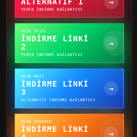
ALTERNATIF 1
→
YEDEK INDIRME BAĞLANTISI
NEON YEŞIL
İNDIRME LINKI
→
2
YEDEK INDIRME BAĞLANTISI
NEON MAVI
İNDIRME LINKI
→
3
ALTERNATIF INDIRME BAĞLANTISI
NEON TURUNCU
İNDIRME LINKI
→