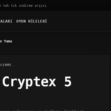
e tek tık indirme arşivi
MALARI
OYUN HILELERI
e Yama
ÜLENME
 Cryptex 5