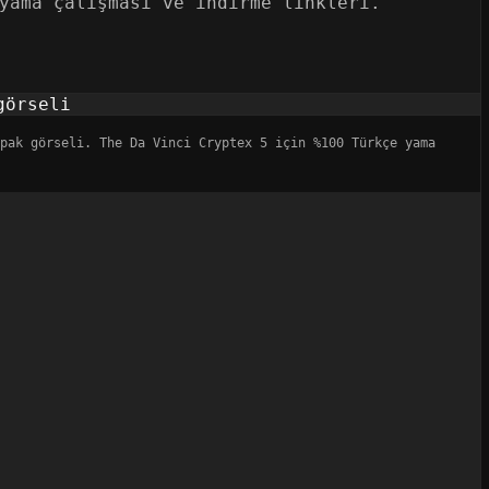
yama çalışması ve indirme linkleri.
apak görseli. The Da Vinci Cryptex 5 için %100 Türkçe yama