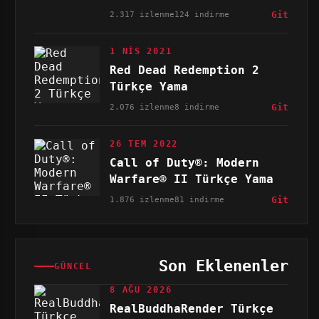
2.317 izlenme
124 indirme
Git
1 NIS 2021
Red Dead Redemption 2
Türkçe Yama
2.076 izlenme
8 indirme
Git
26 TEM 2022
Call of Duty®: Modern
Warfare® II Türkçe Yama
1.876 izlenme
81 indirme
Git
Son Eklenenler
GÜNCEL
8 AĞU 2026
RealBuddhaRender Türkçe