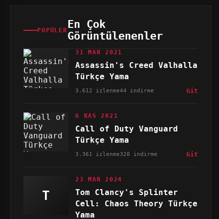
En Çok
POPÜLER
Görüntülenenler
31 MAR 2021
Assassin's Creed Valhalla
Türkçe Yama
3.612 izlenme
44 indirme
Git
6 KAS 2021
Call of Duty Vanguard
Türkçe Yama
3.361 izlenme
320 indirme
Git
23 MAR 2024
Tom Clancy's Splinter
T
Cell: Chaos Theory Türkçe
Yama