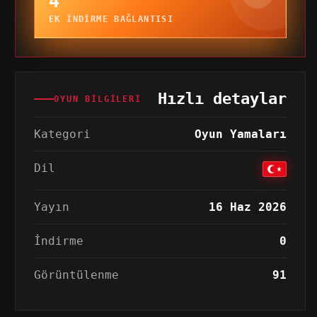
4
EK INDIRME BAĞLANTISI
Hızlı detaylar
OYUN BILGILERI
Kategori
Oyun Yamaları
Dil
Yayın
16 Haz 2026
İndirme
0
Görüntülenme
91