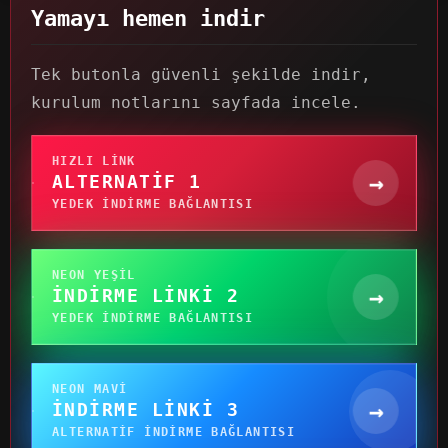
Yamayı hemen indir
Tek butonla güvenli şekilde indir,
kurulum notlarını sayfada incele.
HIZLI LINK
→
ALTERNATIF 1
YEDEK INDIRME BAĞLANTISI
NEON YEŞIL
→
İNDIRME LINKI 2
YEDEK INDIRME BAĞLANTISI
NEON MAVI
→
İNDIRME LINKI 3
ALTERNATIF INDIRME BAĞLANTISI