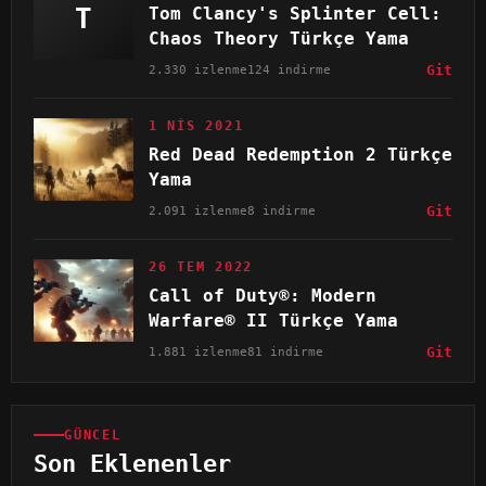
T
Tom Clancy's Splinter Cell:
Chaos Theory Türkçe Yama
2.330 izlenme
124 indirme
Git
1 NIS 2021
Red Dead Redemption 2 Türkçe
Yama
2.091 izlenme
8 indirme
Git
26 TEM 2022
Call of Duty®: Modern
Warfare® II Türkçe Yama
1.881 izlenme
81 indirme
Git
GÜNCEL
Son Eklenenler