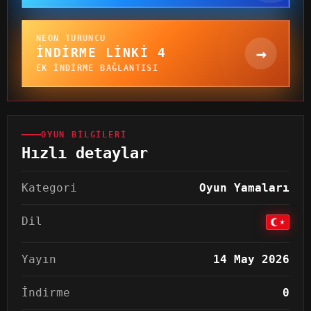
NEON TURUNCU
→
İNDIRME LINKI 4
EK INDIRME BAĞLANTISI
OYUN BILGILERI
Hızlı detaylar
Kategori
Oyun Yamaları
Dil
Yayın
14 May 2026
İndirme
0