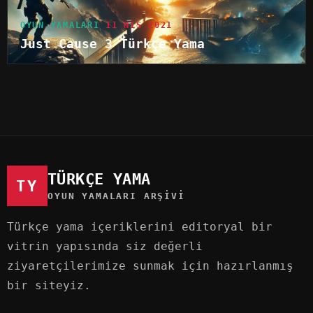
OYUN YAMALARI
11 NIS 2021
Just Cause 3 Türkçe Yama
TÜRKÇE YAMA
TY
OYUN YAMALARI ARŞIVI
Türkçe yama içeriklerini editoryal bir
vitrin yapısında siz değerli
ziyaretçilerimize sunmak için hazırlanmış
bir siteyiz.