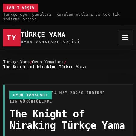
CANLI ARŞIV
Türkçe oyun yamaları, kurulum notları ve tek tık
indirme arşivi
TÜRKÇE YAMA
TY
OYUN YAMALARI ARŞIVI
Türkçe Yama
Oyun Yamaları
The Knight of Niraking Türkçe Yama
14 MAY 2026
0 INDIRME
OYUN YAMALARI
116 GÖRÜNTÜLENME
The Knight of
Niraking Türkçe Yama