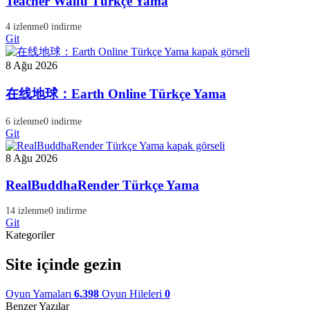
Teacher Waifu Türkçe Yama
4 izlenme
0 indirme
Git
8 Ağu 2026
在线地球：Earth Online Türkçe Yama
6 izlenme
0 indirme
Git
8 Ağu 2026
RealBuddhaRender Türkçe Yama
14 izlenme
0 indirme
Git
Kategoriler
Site içinde gezin
Oyun Yamaları
6.398
Oyun Hileleri
0
Benzer Yazılar