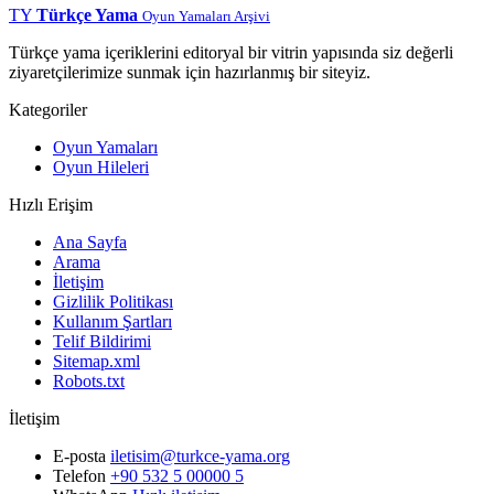
TY
Türkçe Yama
Oyun Yamaları Arşivi
Türkçe yama içeriklerini editoryal bir vitrin yapısında siz değerli
ziyaretçilerimize sunmak için hazırlanmış bir siteyiz.
Kategoriler
Oyun Yamaları
Oyun Hileleri
Hızlı Erişim
Ana Sayfa
Arama
İletişim
Gizlilik Politikası
Kullanım Şartları
Telif Bildirimi
Sitemap.xml
Robots.txt
İletişim
E-posta
iletisim@turkce-yama.org
Telefon
+90 532 5 00000 5