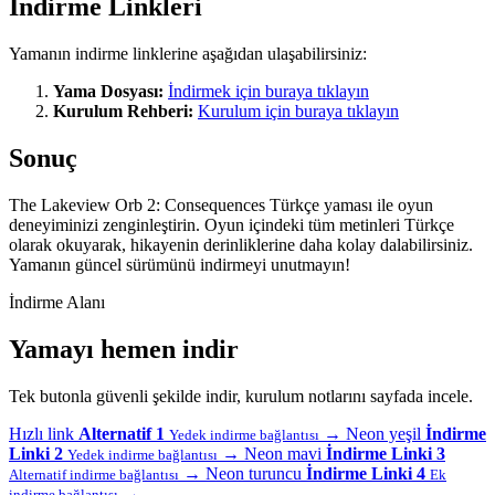
İndirme Linkleri
Yamanın indirme linklerine aşağıdan ulaşabilirsiniz:
Yama Dosyası:
İndirmek için buraya tıklayın
Kurulum Rehberi:
Kurulum için buraya tıklayın
Sonuç
The Lakeview Orb 2: Consequences Türkçe yaması ile oyun
deneyiminizi zenginleştirin. Oyun içindeki tüm metinleri Türkçe
olarak okuyarak, hikayenin derinliklerine daha kolay dalabilirsiniz.
Yamanın güncel sürümünü indirmeyi unutmayın!
İndirme Alanı
Yamayı hemen indir
Tek butonla güvenli şekilde indir, kurulum notlarını sayfada incele.
Hızlı link
Alternatif 1
→
Neon yeşil
İndirme
Yedek indirme bağlantısı
Linki 2
→
Neon mavi
İndirme Linki 3
Yedek indirme bağlantısı
→
Neon turuncu
İndirme Linki 4
Alternatif indirme bağlantısı
Ek
→
indirme bağlantısı