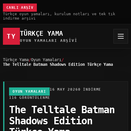
CANLI ARŞIV
Türkçe oyun yamaları, kurulum notları ve tek tık
indirme arşivi
TÜRKÇE YAMA
TY
OYUN YAMALARI ARŞIVI
Türkçe Yama
Oyun Yamaları
The Telltale Batman Shadows Edition Türkçe Yama
16 MAY 2026
0 INDIRME
OYUN YAMALARI
116 GÖRÜNTÜLENME
The Telltale Batman
Shadows Edition