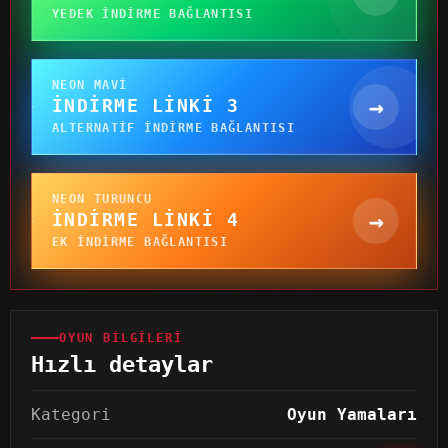
YEDEK INDIRME BAĞLANTISI
NEON MAVI
→
İNDIRME LINKI 3
ALTERNATIF INDIRME BAĞLANTISI
NEON TURUNCU
→
İNDIRME LINKI 4
EK INDIRME BAĞLANTISI
OYUN BILGILERI
Hızlı detaylar
Kategori
Oyun Yamaları