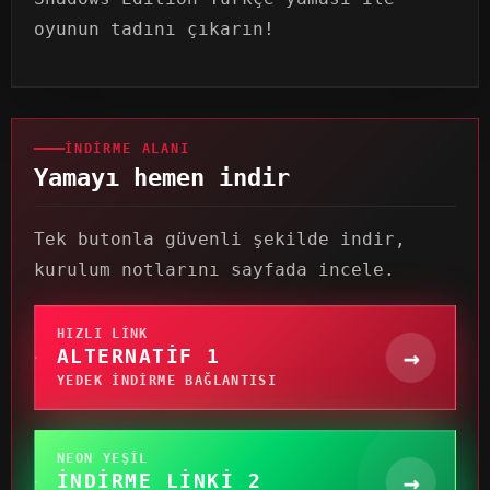
oyunun tadını çıkarın!
İNDIRME ALANI
Yamayı hemen indir
Tek butonla güvenli şekilde indir,
kurulum notlarını sayfada incele.
HIZLI LINK
→
ALTERNATIF 1
YEDEK INDIRME BAĞLANTISI
NEON YEŞIL
→
İNDIRME LINKI 2