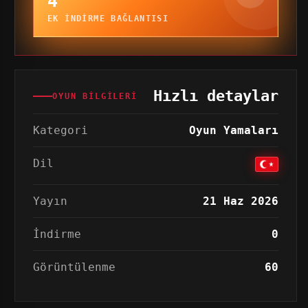
4
EK INDIRME BAĞLANTISI
Hızlı detaylar
OYUN BILGILERI
Kategori
Oyun Yamaları
Dil
Yayın
21 Haz 2026
İndirme
0
Görüntülenme
60