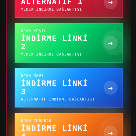
ALTERNATIF 1
→
YEDEK INDIRME BAĞLANTISI
NEON YEŞIL
İNDIRME LINKI
→
2
YEDEK INDIRME BAĞLANTISI
NEON MAVI
İNDIRME LINKI
→
3
ALTERNATIF INDIRME BAĞLANTISI
NEON TURUNCU
İNDIRME LINKI
→