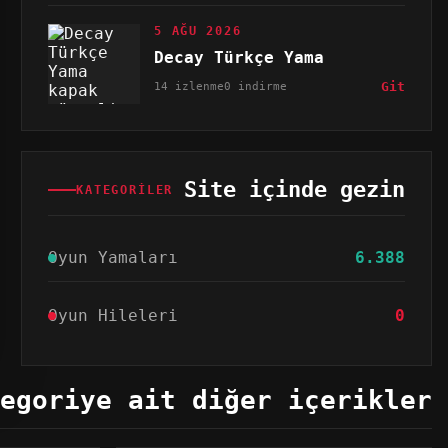
5 AĞU 2026
Decay Türkçe Yama
14 izlenme
0 indirme
Git
Site içinde gezin
KATEGORILER
Oyun Yamaları
6.388
Oyun Hileleri
0
egoriye ait diğer içerikler