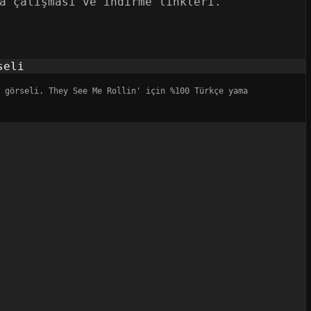
a çalışması ve indirme linkleri.
 görseli. They See Me Rollin' için %100 Türkçe yama