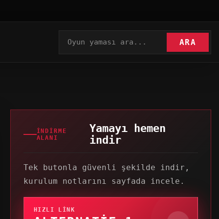
ARA
Yamayı hemen
İNDIRME
indir
ALANI
Tek butonla güvenli şekilde indir,
kurulum notlarını sayfada incele.
HIZLI LINK