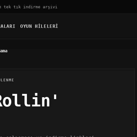
e tek tık indirme arşivi
MALARI
OYUN HILELERI
ama
ÜLENME
Rollin'