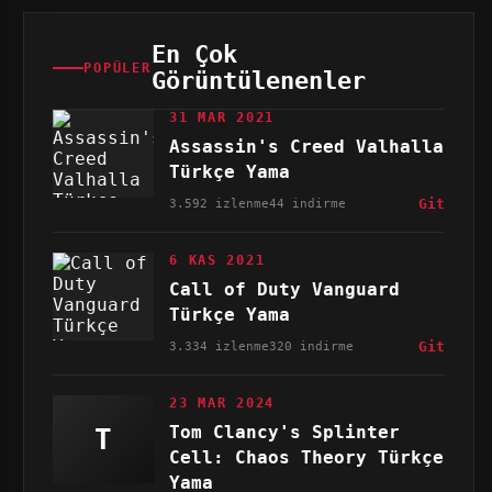
En Çok
POPÜLER
Görüntülenenler
31 MAR 2021
Assassin's Creed Valhalla
Türkçe Yama
3.592 izlenme
44 indirme
Git
6 KAS 2021
Call of Duty Vanguard
Türkçe Yama
3.334 izlenme
320 indirme
Git
23 MAR 2024
Tom Clancy's Splinter
T
Cell: Chaos Theory Türkçe
Yama