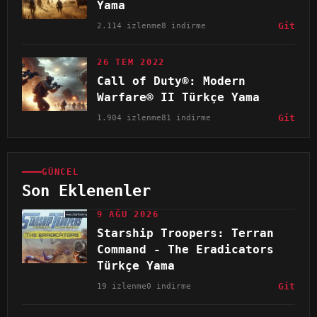
Yama
2.114 izlenme
8 indirme
Git
26 TEM 2022
Call of Duty®: Modern
Warfare® II Türkçe Yama
1.904 izlenme
81 indirme
Git
GÜNCEL
Son Eklenenler
9 AĞU 2026
Starship Troopers: Terran
Command - The Eradicators
Türkçe Yama
19 izlenme
0 indirme
Git