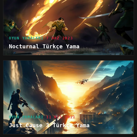
OYUN YAMALARI
7 HAZ 2023
Nocturnal Türkçe Yama
OYUN YAMALARI
11 NIS 2021
Just Cause 3 Türkçe Yama