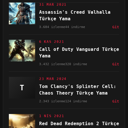
31 MAR 2021
Assassin's Creed Valhalla
Türkçe Yama
3.684 izlenme
44 indirme
Git
6 KAS 2021
Call of Duty Vanguard Türkçe
Yama
3.432 izlenme
320 indirme
Git
23 MAR 2024
T
Tom Clancy's Splinter Cell:
Chaos Theory Türkçe Yama
2.343 izlenme
124 indirme
Git
1 NIS 2021
Red Dead Redemption 2 Türkçe