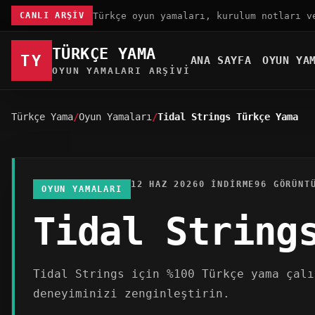
Türkçe oyun yamaları, kurulum notları v
CANLI ARŞIV
TÜRKÇE YAMA
TY
ANA SAYFA
OYUN YA
OYUN YAMALARI ARŞIVI
Türkçe Yama
Oyun Yamaları
Tidal Strings Türkçe Yama
12 HAZ 2026
0 INDIRME
96 GÖRÜNT
OYUN YAMALARI
Tidal String
Tidal Strings için %100 Türkçe yama çalı
deneyiminizi zenginleştirin.