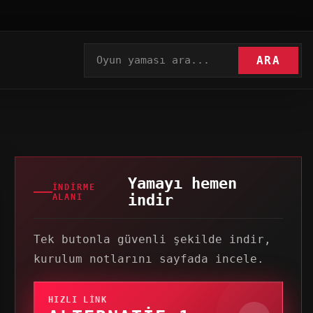
ARA
Yamayı hemen
İNDIRME
indir
ALANI
Tek butonla güvenli şekilde indir,
kurulum notlarını sayfada incele.
HIZLI LINK