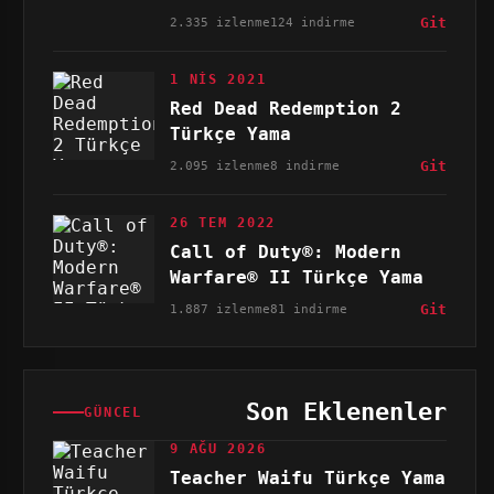
2.335 izlenme
124 indirme
Git
1 NIS 2021
Red Dead Redemption 2
Türkçe Yama
2.095 izlenme
8 indirme
Git
26 TEM 2022
Call of Duty®: Modern
Warfare® II Türkçe Yama
1.887 izlenme
81 indirme
Git
Son Eklenenler
GÜNCEL
9 AĞU 2026
Teacher Waifu Türkçe Yama