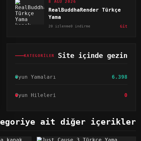
8 AĞU 2026
RealBuddhaRender Türkçe
Yama
20 izlenme
0 indirme
Git
Site içinde gezin
KATEGORILER
Oyun Yamaları
6.398
Oyun Hileleri
0
egoriye ait diğer içerikler