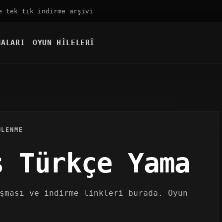
e tek tık indirme arşivi
MALARI
OYUN HILELERI
ÜLENME
s Türkçe Yama
şması ve indirme linkleri burada. Oyun