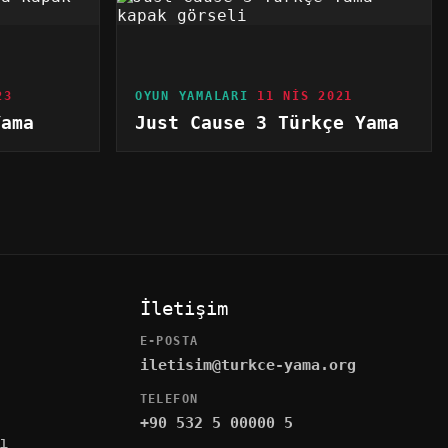
23
OYUN YAMALARI
11 NIS 2021
Yama
Just Cause 3 Türkçe Yama
İletişim
E-POSTA
iletisim@turkce-yama.org
TELEFON
+90 532 5 00000 5
ı