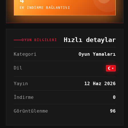
4
EK INDIRME BAĞLANTISI
Hızlı detaylar
OYUN BILGILERI
Kategori
Oyun Yamaları
Dil
Yayın
12 Haz 2026
İndirme
0
Görüntülenme
96