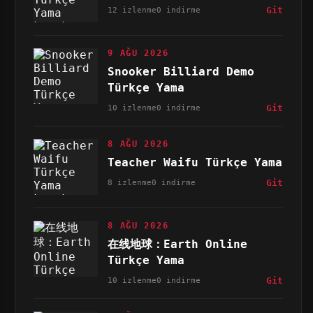
12 izlenme
0 indirme
Git
9 AĞU 2026
Snooker Billiard Demo
Türkçe Yama
10 izlenme
0 indirme
Git
8 AĞU 2026
Teacher Waifu Türkçe Yama
8 izlenme
0 indirme
Git
8 AĞU 2026
在线地球：Earth Online
Türkçe Yama
10 izlenme
0 indirme
Git