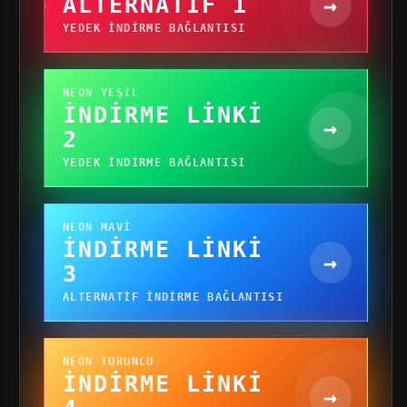
ALTERNATIF 1
→
YEDEK INDIRME BAĞLANTISI
NEON YEŞIL
İNDIRME LINKI
→
2
YEDEK INDIRME BAĞLANTISI
NEON MAVI
İNDIRME LINKI
→
3
ALTERNATIF INDIRME BAĞLANTISI
NEON TURUNCU
İNDIRME LINKI
→