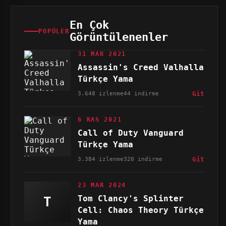
En Çok
POPÜLER
Görüntülenenler
31 MAR 2021
Assassin's Creed Valhalla
Türkçe Yama
3.648 izlenme
44 indirme
Git
6 KAS 2021
Call of Duty Vanguard
Türkçe Yama
3.384 izlenme
320 indirme
Git
23 MAR 2024
Tom Clancy's Splinter
T
Cell: Chaos Theory Türkçe
Yama