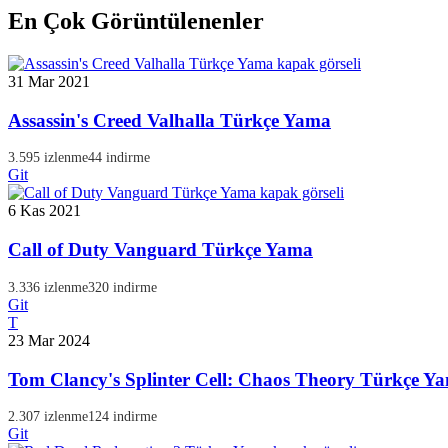
En Çok Görüntülenenler
31 Mar 2021
Assassin's Creed Valhalla Türkçe Yama
3.595 izlenme
44 indirme
Git
6 Kas 2021
Call of Duty Vanguard Türkçe Yama
3.336 izlenme
320 indirme
Git
T
23 Mar 2024
Tom Clancy's Splinter Cell: Chaos Theory Türkçe Y
2.307 izlenme
124 indirme
Git