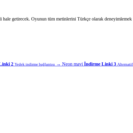
i hale getirecek. Oyunun tüm metinlerini Türkçe olarak deneyimlemek i
Linki 2
→
Neon mavi
İndirme Linki 3
Yedek indirme bağlantısı
Alternati