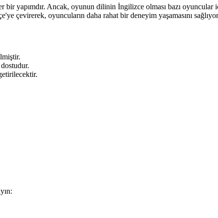
 bir yapımdır. Ancak, oyunun dilinin İngilizce olması bazı oyuncular içi
'ye çevirerek, oyuncuların daha rahat bir deneyim yaşamasını sağlıyor
miştir.
 dostudur.
irilecektir.
yın: