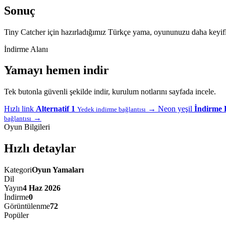
Sonuç
Tiny Catcher için hazırladığımız Türkçe yama, oyununuzu daha keyifl
İndirme Alanı
Yamayı hemen indir
Tek butonla güvenli şekilde indir, kurulum notlarını sayfada incele.
Hızlı link
Alternatif 1
→
Neon yeşil
İndirme 
Yedek indirme bağlantısı
→
bağlantısı
Oyun Bilgileri
Hızlı detaylar
Kategori
Oyun Yamaları
Dil
Yayın
4 Haz 2026
İndirme
0
Görüntülenme
72
Popüler