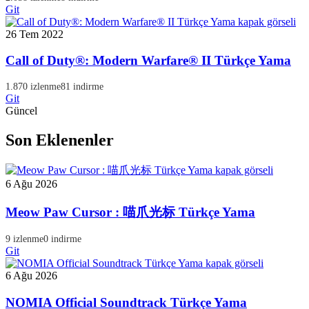
Git
26 Tem 2022
Call of Duty®: Modern Warfare® II Türkçe Yama
1.870 izlenme
81 indirme
Git
Güncel
Son Eklenenler
6 Ağu 2026
Meow Paw Cursor : 喵爪光标 Türkçe Yama
9 izlenme
0 indirme
Git
6 Ağu 2026
NOMIA Official Soundtrack Türkçe Yama