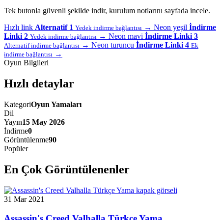
Tek butonla güvenli şekilde indir, kurulum notlarını sayfada incele.
Hızlı link
Alternatif 1
→
Neon yeşil
İndirme
Yedek indirme bağlantısı
Linki 2
→
Neon mavi
İndirme Linki 3
Yedek indirme bağlantısı
→
Neon turuncu
İndirme Linki 4
Alternatif indirme bağlantısı
Ek
→
indirme bağlantısı
Oyun Bilgileri
Hızlı detaylar
Kategori
Oyun Yamaları
Dil
Yayın
15 May 2026
İndirme
0
Görüntülenme
90
Popüler
En Çok Görüntülenenler
31 Mar 2021
Assassin's Creed Valhalla Türkçe Yama