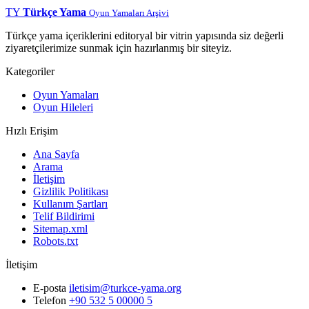
TY
Türkçe Yama
Oyun Yamaları Arşivi
Türkçe yama içeriklerini editoryal bir vitrin yapısında siz değerli
ziyaretçilerimize sunmak için hazırlanmış bir siteyiz.
Kategoriler
Oyun Yamaları
Oyun Hileleri
Hızlı Erişim
Ana Sayfa
Arama
İletişim
Gizlilik Politikası
Kullanım Şartları
Telif Bildirimi
Sitemap.xml
Robots.txt
İletişim
E-posta
iletisim@turkce-yama.org
Telefon
+90 532 5 00000 5