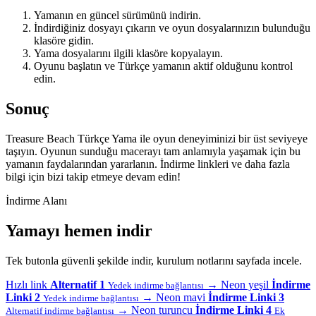
Yamanın en güncel sürümünü indirin.
İndirdiğiniz dosyayı çıkarın ve oyun dosyalarınızın bulunduğu
klasöre gidin.
Yama dosyalarını ilgili klasöre kopyalayın.
Oyunu başlatın ve Türkçe yamanın aktif olduğunu kontrol
edin.
Sonuç
Treasure Beach Türkçe Yama ile oyun deneyiminizi bir üst seviyeye
taşıyın. Oyunun sunduğu macerayı tam anlamıyla yaşamak için bu
yamanın faydalarından yararlanın. İndirme linkleri ve daha fazla
bilgi için bizi takip etmeye devam edin!
İndirme Alanı
Yamayı hemen indir
Tek butonla güvenli şekilde indir, kurulum notlarını sayfada incele.
Hızlı link
Alternatif 1
→
Neon yeşil
İndirme
Yedek indirme bağlantısı
Linki 2
→
Neon mavi
İndirme Linki 3
Yedek indirme bağlantısı
→
Neon turuncu
İndirme Linki 4
Alternatif indirme bağlantısı
Ek