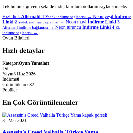
Tek butonla güvenli şekilde indir, kurulum notlarını sayfada incele.
Hızlı link
Alternatif 1
→
Neon yeşil
İndirme
Yedek indirme bağlantısı
Linki 2
→
Neon mavi
İndirme Linki 3
Yedek indirme bağlantısı
→
Neon turuncu
İndirme Linki 4
Alternatif indirme bağlantısı
Ek
→
indirme bağlantısı
Oyun Bilgileri
Hızlı detaylar
Kategori
Oyun Yamaları
Dil
Yayın
3 Haz 2026
İndirme
0
Görüntülenme
87
Popüler
En Çok Görüntülenenler
31 Mar 2021
Assassin's Creed Valhalla Türkçe Yama