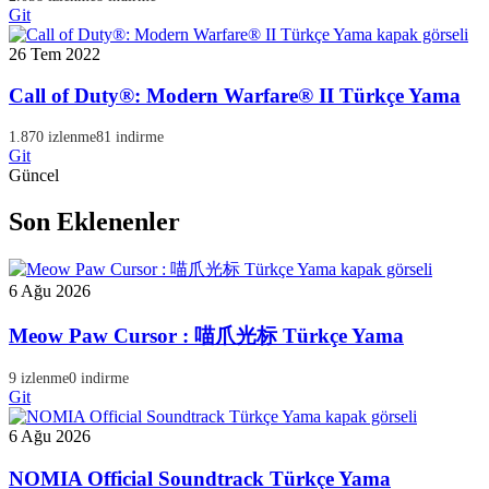
Git
26 Tem 2022
Call of Duty®: Modern Warfare® II Türkçe Yama
1.870 izlenme
81 indirme
Git
Güncel
Son Eklenenler
6 Ağu 2026
Meow Paw Cursor : 喵爪光标 Türkçe Yama
9 izlenme
0 indirme
Git
6 Ağu 2026
NOMIA Official Soundtrack Türkçe Yama