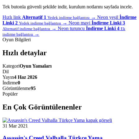
Tek butonla güvenli şekilde indir, kurulum notlarını sayfada incele.
Hızlı link
Alternatif 1
→
Neon yeşil
İndirme
Yedek indirme bağlantısı
Linki 2
→
Neon mavi
İndirme Linki 3
Yedek indirme bağlantısı
→
Neon turuncu
İndirme Linki 4
Alternatif indirme bağlantısı
Ek
→
indirme bağlantısı
Oyun Bilgileri
Hızlı detaylar
Kategori
Oyun Yamaları
Dil
Yayın
4 Haz 2026
İndirme
0
Görüntülenme
95
Popüler
En Çok Görüntülenenler
31 Mar 2021
Assassin's Creed Valhalla Türkçe Yama