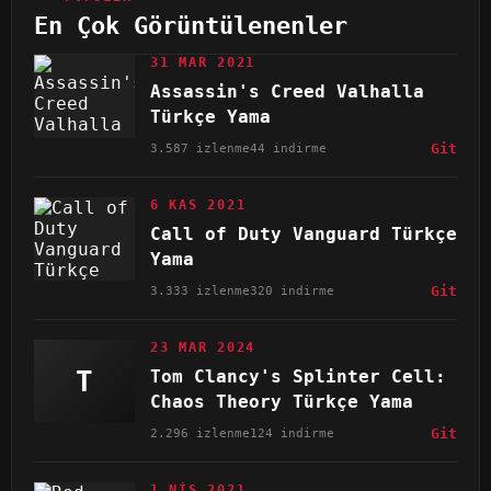
En Çok Görüntülenenler
31 MAR 2021
Assassin's Creed Valhalla
Türkçe Yama
3.587 izlenme
44 indirme
Git
6 KAS 2021
Call of Duty Vanguard Türkçe
Yama
3.333 izlenme
320 indirme
Git
23 MAR 2024
T
Tom Clancy's Splinter Cell:
Chaos Theory Türkçe Yama
2.296 izlenme
124 indirme
Git
1 NIS 2021