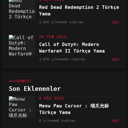
Red Dead Redemption 2 Türkçe
Yama
2.056 izlenme
8 indirme
Git
26 TEM 2022
Call of Duty®: Modern
Warfare® II Türkçe Yama
1.870 izlenme
81 indirme
Git
GÜNCEL
Son Eklenenler
6 AĞU 2026
Meow Paw Cursor : 喵爪光标
Türkçe Yama
8 izlenme
0 indirme
Git