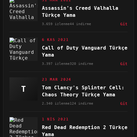
Assassin's Creed Valhalla
Türkçe Yama
3.659 izlenme
44 indirme
Git
6 KAS 2021
Call of Duty Vanguard Türkçe
Yama
3.397 izlenme
320 indirme
Git
23 MAR 2024
T
Tom Clancy's Splinter Cell:
Chaos Theory Türkçe Yama
2.340 izlenme
124 indirme
Git
1 NIS 2021
Red Dead Redemption 2 Türkçe
Yama