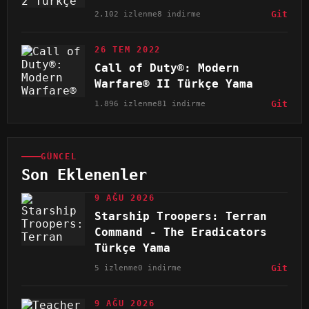
2.102 izlenme
8 indirme
Git
26 TEM 2022
Call of Duty®: Modern
Warfare® II Türkçe Yama
1.896 izlenme
81 indirme
Git
GÜNCEL
Son Eklenenler
9 AĞU 2026
Starship Troopers: Terran
Command - The Eradicators
Türkçe Yama
5 izlenme
0 indirme
Git
9 AĞU 2026