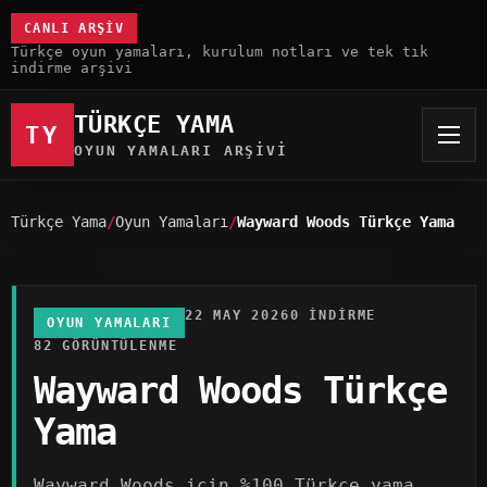
CANLI ARŞIV
Türkçe oyun yamaları, kurulum notları ve tek tık
indirme arşivi
TÜRKÇE YAMA
TY
OYUN YAMALARI ARŞIVI
Türkçe Yama
Oyun Yamaları
Wayward Woods Türkçe Yama
22 MAY 2026
0 INDIRME
OYUN YAMALARI
82 GÖRÜNTÜLENME
Wayward Woods Türkçe
Yama
Wayward Woods için %100 Türkçe yama