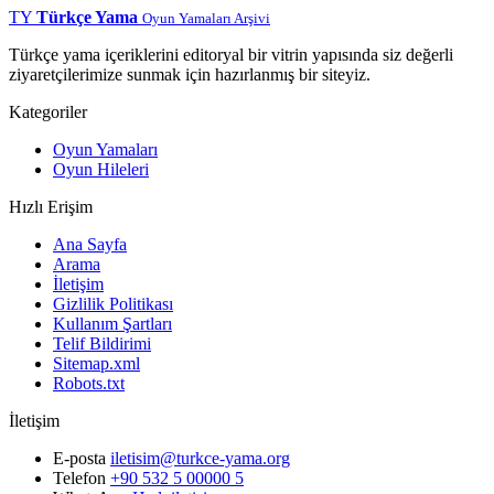
TY
Türkçe Yama
Oyun Yamaları Arşivi
Türkçe yama içeriklerini editoryal bir vitrin yapısında siz değerli
ziyaretçilerimize sunmak için hazırlanmış bir siteyiz.
Kategoriler
Oyun Yamaları
Oyun Hileleri
Hızlı Erişim
Ana Sayfa
Arama
İletişim
Gizlilik Politikası
Kullanım Şartları
Telif Bildirimi
Sitemap.xml
Robots.txt
İletişim
E-posta
iletisim@turkce-yama.org
Telefon
+90 532 5 00000 5