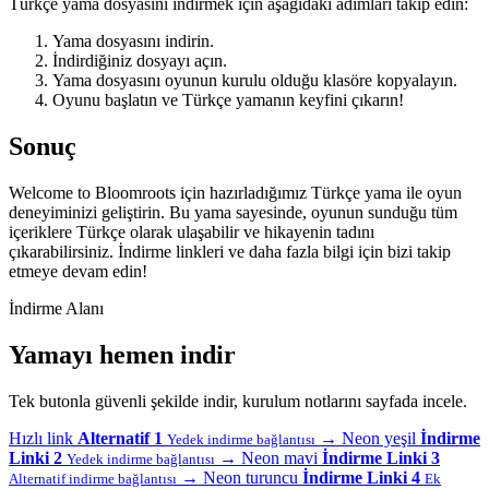
Türkçe yama dosyasını indirmek için aşağıdaki adımları takip edin:
Yama dosyasını indirin.
İndirdiğiniz dosyayı açın.
Yama dosyasını oyunun kurulu olduğu klasöre kopyalayın.
Oyunu başlatın ve Türkçe yamanın keyfini çıkarın!
Sonuç
Welcome to Bloomroots için hazırladığımız Türkçe yama ile oyun
deneyiminizi geliştirin. Bu yama sayesinde, oyunun sunduğu tüm
içeriklere Türkçe olarak ulaşabilir ve hikayenin tadını
çıkarabilirsiniz. İndirme linkleri ve daha fazla bilgi için bizi takip
etmeye devam edin!
İndirme Alanı
Yamayı hemen indir
Tek butonla güvenli şekilde indir, kurulum notlarını sayfada incele.
Hızlı link
Alternatif 1
→
Neon yeşil
İndirme
Yedek indirme bağlantısı
Linki 2
→
Neon mavi
İndirme Linki 3
Yedek indirme bağlantısı
→
Neon turuncu
İndirme Linki 4
Alternatif indirme bağlantısı
Ek