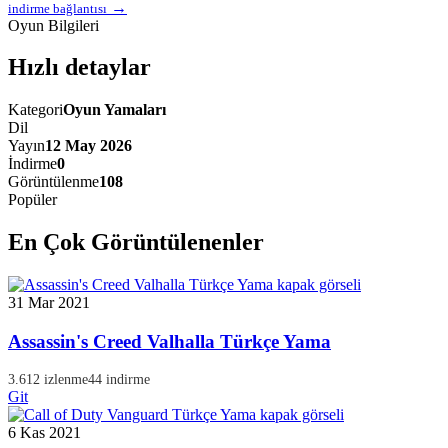
→
indirme bağlantısı
Oyun Bilgileri
Hızlı detaylar
Kategori
Oyun Yamaları
Dil
Yayın
12 May 2026
İndirme
0
Görüntülenme
108
Popüler
En Çok Görüntülenenler
31 Mar 2021
Assassin's Creed Valhalla Türkçe Yama
3.612 izlenme
44 indirme
Git
6 Kas 2021