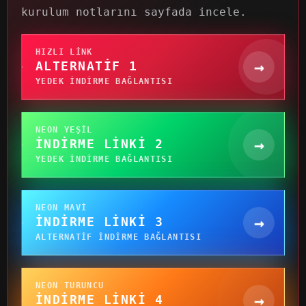
kurulum notlarını sayfada incele.
HIZLI LINK
→
ALTERNATIF 1
YEDEK INDIRME BAĞLANTISI
NEON YEŞIL
→
İNDIRME LINKI 2
YEDEK INDIRME BAĞLANTISI
NEON MAVI
→
İNDIRME LINKI 3
ALTERNATIF INDIRME BAĞLANTISI
NEON TURUNCU
→
İNDIRME LINKI 4