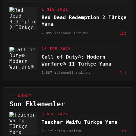
1 NIS 2021
Red Dead Redemption 2 Türkçe
Yama
2.095 izlenme
8 indirme
Git
26 TEM 2022
Call of Duty®: Modern
Warfare® II Türkçe Yama
1.887 izlenme
81 indirme
Git
GÜNCEL
Son Eklenenler
9 AĞU 2026
Teacher Waifu Türkçe Yama
12 izlenme
0 indirme
Git