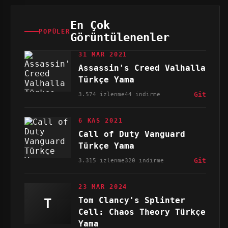
En Çok
POPÜLER
Görüntülenenler
31 MAR 2021
Assassin's Creed Valhalla
Türkçe Yama
3.574 izlenme
44 indirme
Git
6 KAS 2021
Call of Duty Vanguard
Türkçe Yama
3.315 izlenme
320 indirme
Git
23 MAR 2024
Tom Clancy's Splinter
T
Cell: Chaos Theory Türkçe
Yama