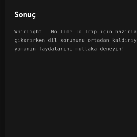
Sonuç
Whirlight - No Time To Trip için hazırla
çıkarırken dil sorununu ortadan kaldırıy
yamanın faydalarını mutlaka deneyin!