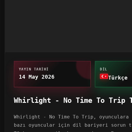
YAYIN TARIHI
DIL
14 May 2026
Türkçe
Whirlight - No Time To Trip 
Whirlight - No Time To Trip, oyunculara 
bazı oyuncular için dil bariyeri sorun t