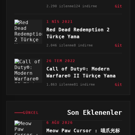
2.290 izlenme
124 indirme
Git
1 NIS 2021
Red Dead Redemption 2
Türkçe Yama
2.046 izlenme
8 indirme
Git
26 TEM 2022
Call of Duty®: Modern
Warfare® II Türkçe Yama
1.863 izlenme
81 indirme
Git
Son Eklenenler
GÜNCEL
6 AĞU 2026
Meow Paw Cursor : 喵爪光标