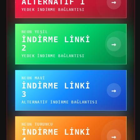
ALTERNATIF 1
→
YEDEK INDIRME BAĞLANTISI
NEON YEŞIL
İNDIRME LINKI
→
2
YEDEK INDIRME BAĞLANTISI
NEON MAVI
İNDIRME LINKI
→
3
ALTERNATIF INDIRME BAĞLANTISI
NEON TURUNCU
İNDIRME LINKI
→