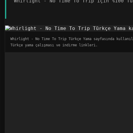
Whirlight - No Time To Trip için %100 Tü
Whirlight - No Time To Trip Türkçe Yama sayfasında kullanıl
Türkçe yama çalışması ve indirme linkleri.