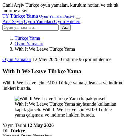
Canlı Arşiv
Türkçe oyun yamaları, kurulum notları ve tek tık
indirme arşivi
TY
Türkçe Yama
Oyun Yamaları Arşivi
Ana Sayfa
Oyun Yamaları
Oyun Hileleri
Ara
Türkçe Yama
Oyun Yamaları
With It We Leave Türkçe Yama
Oyun Yamaları
12 May 2026
0 indirme
96 görüntülenme
With It We Leave Türkçe Yama
With It We Leave için %100 Türkçe yama çalışması ve indirme
linkleri burada.
With It We Leave Türkçe Yama sayfasında kullanılan
kapak görseli. With It We Leave için %100 Türkçe
yama çalışması ve indirme linkleri burada.
Yayın Tarihi
12 May 2026
Dil
Türkçe