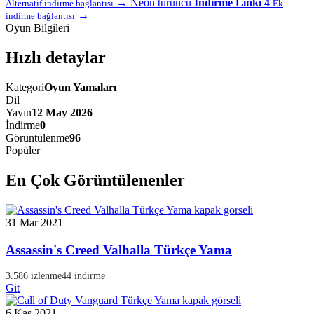
→
Neon turuncu
İndirme Linki 4
Alternatif indirme bağlantısı
Ek
→
indirme bağlantısı
Oyun Bilgileri
Hızlı detaylar
Kategori
Oyun Yamaları
Dil
Yayın
12 May 2026
İndirme
0
Görüntülenme
96
Popüler
En Çok Görüntülenenler
31 Mar 2021
Assassin's Creed Valhalla Türkçe Yama
3.586 izlenme
44 indirme
Git
6 Kas 2021