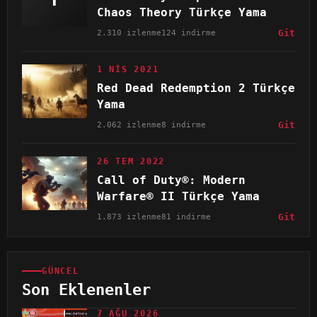
Chaos Theory Türkçe Yama
2.310 izlenme
124 indirme
Git
1 NIS 2021
Red Dead Redemption 2 Türkçe
Yama
2.062 izlenme
8 indirme
Git
26 TEM 2022
Call of Duty®: Modern
Warfare® II Türkçe Yama
1.873 izlenme
81 indirme
Git
GÜNCEL
Son Eklenenler
7 AĞU 2026