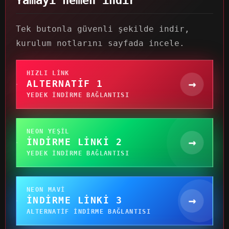
Yamayı hemen indir
Tek butonla güvenli şekilde indir,
kurulum notlarını sayfada incele.
HIZLI LINK
→
ALTERNATIF 1
YEDEK INDIRME BAĞLANTISI
NEON YEŞIL
→
İNDIRME LINKI 2
YEDEK INDIRME BAĞLANTISI
NEON MAVI
→
İNDIRME LINKI 3
ALTERNATIF INDIRME BAĞLANTISI