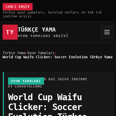
CANLI ARŞIV
Türkçe oyun yamaları, kurulum notları ve tek tık
indirme arşivi
TÜRKÇE YAMA
TY
OYUN YAMALARI ARŞIVI
Türkçe Yama
Oyun Yamaları
World Cup Waifu Clicker: Soccer Evolution Türkçe Yama
9 HAZ 2026
0 INDIRME
OYUN YAMALARI
84 GÖRÜNTÜLENME
World Cup Waifu
Clicker: Soccer