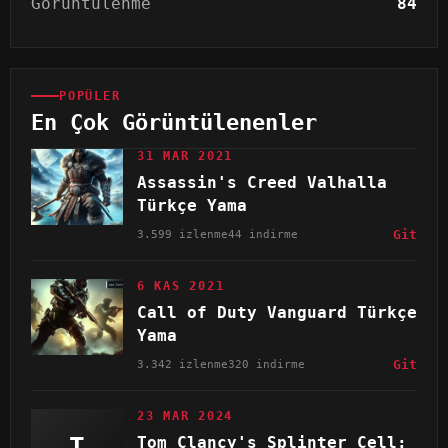
Görüntülenme
84
POPÜLER
En Çok Görüntülenenler
31 MAR 2021
Assassin's Creed Valhalla
Türkçe Yama
3.599 izlenme
44 indirme
Git
6 KAS 2021
Call of Duty Vanguard Türkçe
Yama
3.342 izlenme
320 indirme
Git
23 MAR 2024
T
Tom Clancy's Splinter Cell: