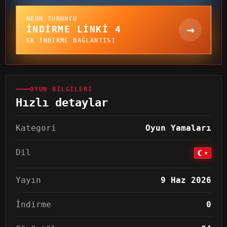
NEON TURUNCU
→
İNDIRME LINKI 4
EK INDIRME BAĞLANTISI
OYUN BILGILERI
Hızlı detaylar
Kategori
Oyun Yamaları
Dil
Yayın
9 Haz 2026
İndirme
0