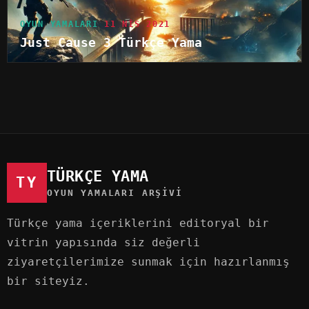
OYUN YAMALARI
11 NIS 2021
Just Cause 3 Türkçe Yama
TÜRKÇE YAMA
TY
OYUN YAMALARI ARŞIVI
Türkçe yama içeriklerini editoryal bir
vitrin yapısında siz değerli
ziyaretçilerimize sunmak için hazırlanmış
bir siteyiz.