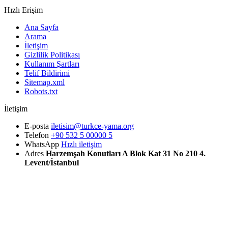
Hızlı Erişim
Ana Sayfa
Arama
İletişim
Gizlilik Politikası
Kullanım Şartları
Telif Bildirimi
Sitemap.xml
Robots.txt
İletişim
E-posta
iletisim@turkce-yama.org
Telefon
+90 532 5 00000 5
WhatsApp
Hızlı iletişim
Adres
Harzemşah Konutları A Blok Kat 31 No 210 4.
Levent/İstanbul