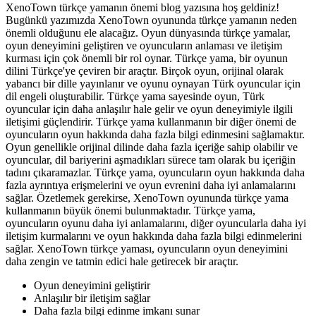
XenoTown türkçe yamanın önemi blog yazısına hoş geldiniz!
Bugünkü yazımızda XenoTown oyununda türkçe yamanın neden
önemli olduğunu ele alacağız. Oyun dünyasında türkçe yamalar,
oyun deneyimini geliştiren ve oyuncuların anlaması ve iletişim
kurması için çok önemli bir rol oynar. Türkçe yama, bir oyunun
dilini Türkçe'ye çeviren bir araçtır. Birçok oyun, orijinal olarak
yabancı bir dille yayınlanır ve oyunu oynayan Türk oyuncular için
dil engeli oluşturabilir. Türkçe yama sayesinde oyun, Türk
oyuncular için daha anlaşılır hale gelir ve oyun deneyimiyle ilgili
iletişimi güçlendirir. Türkçe yama kullanmanın bir diğer önemi de
oyuncuların oyun hakkında daha fazla bilgi edinmesini sağlamaktır.
Oyun genellikle orijinal dilinde daha fazla içeriğe sahip olabilir ve
oyuncular, dil bariyerini aşmadıkları sürece tam olarak bu içeriğin
tadını çıkaramazlar. Türkçe yama, oyuncuların oyun hakkında daha
fazla ayrıntıya erişmelerini ve oyun evrenini daha iyi anlamalarını
sağlar. Özetlemek gerekirse, XenoTown oyununda türkçe yama
kullanmanın büyük önemi bulunmaktadır. Türkçe yama,
oyuncuların oyunu daha iyi anlamalarını, diğer oyuncularla daha iyi
iletişim kurmalarını ve oyun hakkında daha fazla bilgi edinmelerini
sağlar. XenoTown türkçe yaması, oyuncuların oyun deneyimini
daha zengin ve tatmin edici hale getirecek bir araçtır.
Oyun deneyimini geliştirir
Anlaşılır bir iletişim sağlar
Daha fazla bilgi edinme imkanı sunar