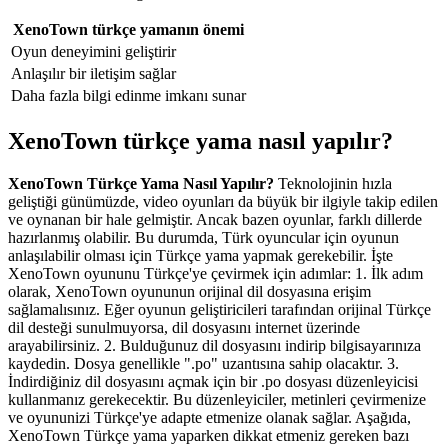
XenoTown türkçe yamanın önemi
Oyun deneyimini geliştirir
Anlaşılır bir iletişim sağlar
Daha fazla bilgi edinme imkanı sunar
XenoTown türkçe yama nasıl yapılır?
XenoTown Türkçe Yama Nasıl Yapılır?
Teknolojinin hızla
geliştiği günümüzde, video oyunları da büyük bir ilgiyle takip edilen
ve oynanan bir hale gelmiştir. Ancak bazen oyunlar, farklı dillerde
hazırlanmış olabilir. Bu durumda, Türk oyuncular için oyunun
anlaşılabilir olması için Türkçe yama yapmak gerekebilir. İşte
XenoTown oyununu Türkçe'ye çevirmek için adımlar: 1. İlk adım
olarak, XenoTown oyununun orijinal dil dosyasına erişim
sağlamalısınız. Eğer oyunun geliştiricileri tarafından orijinal Türkçe
dil desteği sunulmuyorsa, dil dosyasını internet üzerinde
arayabilirsiniz. 2. Bulduğunuz dil dosyasını indirip bilgisayarınıza
kaydedin. Dosya genellikle ".po" uzantısına sahip olacaktır. 3.
İndirdiğiniz dil dosyasını açmak için bir .po dosyası düzenleyicisi
kullanmanız gerekecektir. Bu düzenleyiciler, metinleri çevirmenize
ve oyununizi Türkçe'ye adapte etmenize olanak sağlar. Aşağıda,
XenoTown Türkçe yama yaparken dikkat etmeniz gereken bazı