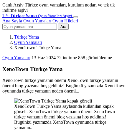
Canlı Arşiv
Türkçe oyun yamaları, kurulum notları ve tek tık
indirme arşivi
TY
Türkçe Yama
Oyun Yamaları Arşivi
Ana Sayfa
Oyun Yamaları
Oyun Hileleri
Ara
Türkçe Yama
Oyun Yamaları
XenoTown Türkçe Yama
Oyun Yamaları
13 Haz 2024
72 indirme
858 görüntülenme
XenoTown Türkçe Yama
XenoTown türkçe yamanın önemi XenoTown türkçe yamanın
önemi blog yazısına hoş geldiniz! Bugünkü yazımızda XenoTown
oyununda türkçe yamanın neden öneml...
XenoTown Türkçe Yama sayfasında kullanılan kapak
görseli. XenoTown türkçe yamanın önemi XenoTown
türkçe yamanın önemi blog yazısına hoş geldiniz!
Bugünkü yazımızda XenoTown oyununda türkçe
yamanın...