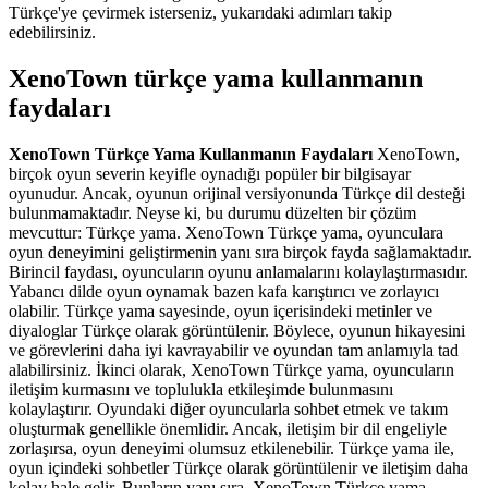
Türkçe'ye çevirmek isterseniz, yukarıdaki adımları takip
edebilirsiniz.
XenoTown türkçe yama kullanmanın
faydaları
XenoTown Türkçe Yama Kullanmanın Faydaları
XenoTown,
birçok oyun severin keyifle oynadığı popüler bir bilgisayar
oyunudur. Ancak, oyunun orijinal versiyonunda Türkçe dil desteği
bulunmamaktadır. Neyse ki, bu durumu düzelten bir çözüm
mevcuttur: Türkçe yama. XenoTown Türkçe yama, oyunculara
oyun deneyimini geliştirmenin yanı sıra birçok fayda sağlamaktadır.
Birincil faydası, oyuncuların oyunu anlamalarını kolaylaştırmasıdır.
Yabancı dilde oyun oynamak bazen kafa karıştırıcı ve zorlayıcı
olabilir. Türkçe yama sayesinde, oyun içerisindeki metinler ve
diyaloglar Türkçe olarak görüntülenir. Böylece, oyunun hikayesini
ve görevlerini daha iyi kavrayabilir ve oyundan tam anlamıyla tad
alabilirsiniz. İkinci olarak, XenoTown Türkçe yama, oyuncuların
iletişim kurmasını ve toplulukla etkileşimde bulunmasını
kolaylaştırır. Oyundaki diğer oyuncularla sohbet etmek ve takım
oluşturmak genellikle önemlidir. Ancak, iletişim bir dil engeliyle
zorlaşırsa, oyun deneyimi olumsuz etkilenebilir. Türkçe yama ile,
oyun içindeki sohbetler Türkçe olarak görüntülenir ve iletişim daha
kolay hale gelir. Bunların yanı sıra, XenoTown Türkçe yama,