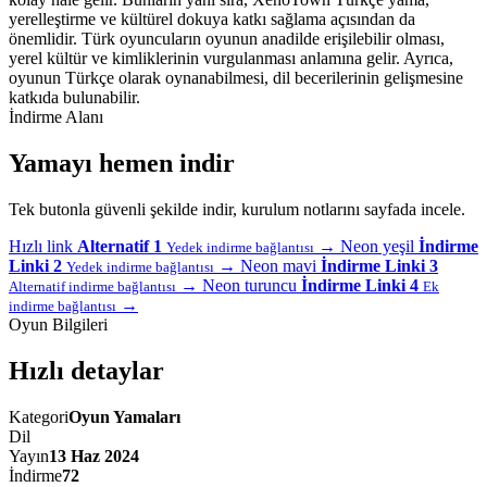
yerelleştirme ve kültürel dokuya katkı sağlama açısından da
önemlidir. Türk oyuncuların oyunun anadilde erişilebilir olması,
yerel kültür ve kimliklerinin vurgulanması anlamına gelir. Ayrıca,
oyunun Türkçe olarak oynanabilmesi, dil becerilerinin gelişmesine
katkıda bulunabilir.
İndirme Alanı
Yamayı hemen indir
Tek butonla güvenli şekilde indir, kurulum notlarını sayfada incele.
Hızlı link
Alternatif 1
→
Neon yeşil
İndirme
Yedek indirme bağlantısı
Linki 2
→
Neon mavi
İndirme Linki 3
Yedek indirme bağlantısı
→
Neon turuncu
İndirme Linki 4
Alternatif indirme bağlantısı
Ek
→
indirme bağlantısı
Oyun Bilgileri
Hızlı detaylar
Kategori
Oyun Yamaları
Dil
Yayın
13 Haz 2024
İndirme
72