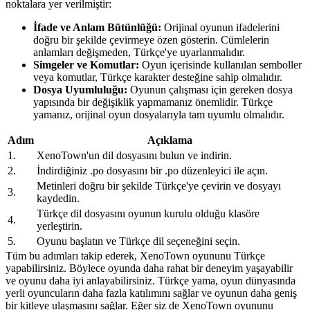
noktalara yer verilmiştir:
İfade ve Anlam Bütünlüğü:
Orijinal oyunun ifadelerini
doğru bir şekilde çevirmeye özen gösterin. Cümlelerin
anlamları değişmeden, Türkçe'ye uyarlanmalıdır.
Simgeler ve Komutlar:
Oyun içerisinde kullanılan semboller
veya komutlar, Türkçe karakter desteğine sahip olmalıdır.
Dosya Uyumluluğu:
Oyunun çalışması için gereken dosya
yapısında bir değişiklik yapmamanız önemlidir. Türkçe
yamanız, orijinal oyun dosyalarıyla tam uyumlu olmalıdır.
Adım
Açıklama
1.
XenoTown'un dil dosyasını bulun ve indirin.
2.
İndirdiğiniz .po dosyasını bir .po düzenleyici ile açın.
Metinleri doğru bir şekilde Türkçe'ye çevirin ve dosyayı
3.
kaydedin.
Türkçe dil dosyasını oyunun kurulu olduğu klasöre
4.
yerleştirin.
5.
Oyunu başlatın ve Türkçe dil seçeneğini seçin.
Tüm bu adımları takip ederek, XenoTown oyununu Türkçe
yapabilirsiniz. Böylece oyunda daha rahat bir deneyim yaşayabilir
ve oyunu daha iyi anlayabilirsiniz. Türkçe yama, oyun dünyasında
yerli oyuncuların daha fazla katılımını sağlar ve oyunun daha geniş
bir kitleye ulaşmasını sağlar. Eğer siz de XenoTown oyununu