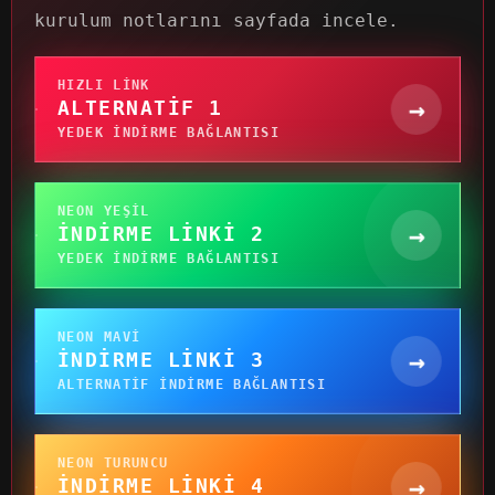
kurulum notlarını sayfada incele.
HIZLI LINK
→
ALTERNATIF 1
YEDEK INDIRME BAĞLANTISI
NEON YEŞIL
→
İNDIRME LINKI 2
YEDEK INDIRME BAĞLANTISI
NEON MAVI
→
İNDIRME LINKI 3
ALTERNATIF INDIRME BAĞLANTISI
NEON TURUNCU
→
İNDIRME LINKI 4