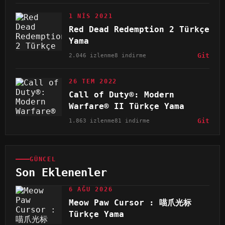
1 NIS 2021
Red Dead Redemption 2 Türkçe
Yama
2.046 izlenme
8 indirme
Git
26 TEM 2022
Call of Duty®: Modern
Warfare® II Türkçe Yama
1.863 izlenme
81 indirme
Git
GÜNCEL
Son Eklenenler
6 AĞU 2026
Meow Paw Cursor : 喵爪光标
Türkçe Yama