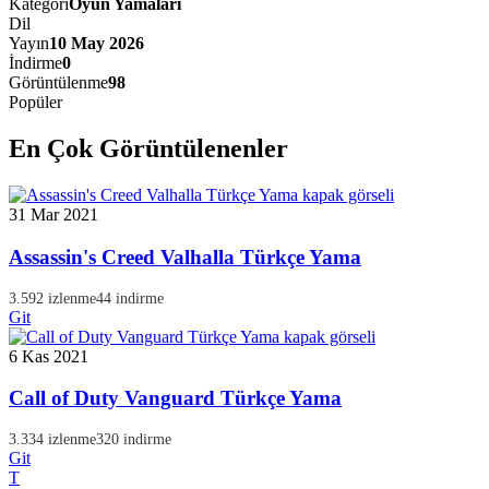
Kategori
Oyun Yamaları
Dil
Yayın
10 May 2026
İndirme
0
Görüntülenme
98
Popüler
En Çok Görüntülenenler
31 Mar 2021
Assassin's Creed Valhalla Türkçe Yama
3.592 izlenme
44 indirme
Git
6 Kas 2021
Call of Duty Vanguard Türkçe Yama
3.334 izlenme
320 indirme
Git
T