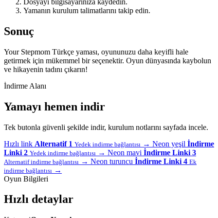
Dosyayı bilgisayarınıza kaydedin.
Yamanın kurulum talimatlarını takip edin.
Sonuç
Your Stepmom Türkçe yaması, oyununuzu daha keyifli hale
getirmek için mükemmel bir seçenektir. Oyun dünyasında kaybolun
ve hikayenin tadını çıkarın!
İndirme Alanı
Yamayı hemen indir
Tek butonla güvenli şekilde indir, kurulum notlarını sayfada incele.
Hızlı link
Alternatif 1
→
Neon yeşil
İndirme
Yedek indirme bağlantısı
Linki 2
→
Neon mavi
İndirme Linki 3
Yedek indirme bağlantısı
→
Neon turuncu
İndirme Linki 4
Alternatif indirme bağlantısı
Ek
→
indirme bağlantısı
Oyun Bilgileri
Hızlı detaylar