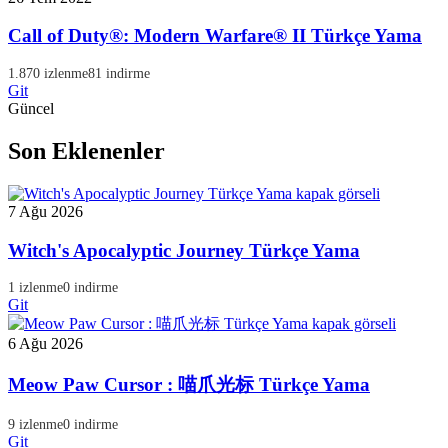
Call of Duty®: Modern Warfare® II Türkçe Yama
1.870 izlenme
81 indirme
Git
Güncel
Son Eklenenler
7 Ağu 2026
Witch's Apocalyptic Journey Türkçe Yama
1 izlenme
0 indirme
Git
6 Ağu 2026
Meow Paw Cursor : 喵爪光标 Türkçe Yama
9 izlenme
0 indirme
Git