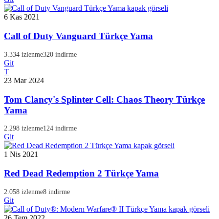
6 Kas 2021
Call of Duty Vanguard Türkçe Yama
3.334 izlenme
320 indirme
Git
T
23 Mar 2024
Tom Clancy's Splinter Cell: Chaos Theory Türkçe
Yama
2.298 izlenme
124 indirme
Git
1 Nis 2021
Red Dead Redemption 2 Türkçe Yama
2.058 izlenme
8 indirme
Git
26 Tem 2022