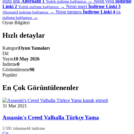
Hızlı link
Alternatif 1
→
Neon yeşil
İndirme
Yedek indirme bağlantısı
Linki 2
→
Neon mavi
İndirme Linki 3
Yedek indirme bağlantısı
→
Neon turuncu
İndirme Linki 4
Alternatif indirme bağlantısı
Ek
→
indirme bağlantısı
Oyun Bilgileri
Hızlı detaylar
Kategori
Oyun Yamaları
Dil
Yayın
10 May 2026
İndirme
0
Görüntülenme
98
Popüler
En Çok Görüntülenenler
31 Mar 2021
Assassin's Creed Valhalla Türkçe Yama
3.591 izlenme
44 indirme
Git