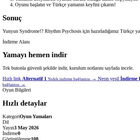
Oyunu başlatın ve Türkçe yamanın keyfini çıkarın!
Sonuç
Yunyun Syndrome!? Rhythm Psychosis için hazırladığımız Türkçe yama,
İndirme Alanı
Yamayı hemen indir
Tek butonla güvenli şekilde indir, kurulum notlarını sayfada incele.
Hızlı link
Alternatif 1
→
Neon yeşil
İndirme 
Yedek indirme bağlantısı
→
bağlantısı
Oyun Bilgileri
Hızlı detaylar
Kategori
Oyun Yamaları
Dil
Yayın
3 May 2026
İndirme
0
Görüntülenme
108