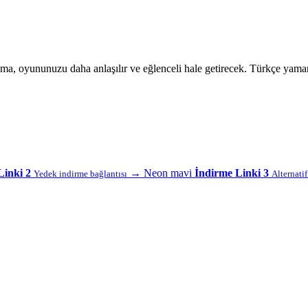
 oyununuzu daha anlaşılır ve eğlenceli hale getirecek. Türkçe yamanı
Linki 2
→
Neon mavi
İndirme Linki 3
Yedek indirme bağlantısı
Alternati