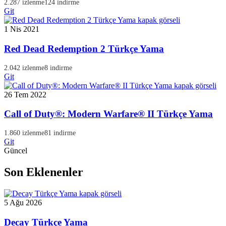
2.287 izlenme
124 indirme
Git
1 Nis 2021
Red Dead Redemption 2 Türkçe Yama
2.042 izlenme
8 indirme
Git
26 Tem 2022
Call of Duty®: Modern Warfare® II Türkçe Yama
1.860 izlenme
81 indirme
Git
Güncel
Son Eklenenler
5 Ağu 2026
Decay Türkçe Yama