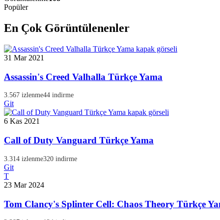
Popüler
En Çok Görüntülenenler
31 Mar 2021
Assassin's Creed Valhalla Türkçe Yama
3.567 izlenme
44 indirme
Git
6 Kas 2021
Call of Duty Vanguard Türkçe Yama
3.314 izlenme
320 indirme
Git
T
23 Mar 2024
Tom Clancy's Splinter Cell: Chaos Theory Türkçe Y