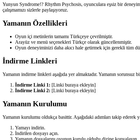
Yunyun Syndrome!? Rhythm Psychosis, oyunculara eşsiz bir deneyim s
çalışmamızı sizlerle paylaşıyoruz.
Yamanın Özellikleri
Oyun içi metinlerin tamamı Türkçeye çevrilmiştir.
Arayüz ve menü seçenekleri Türkçe olarak güncellenmiştir.
Oyun deneyiminizi daha akıcı hale getirmek için gerekli tüm dü
İndirme Linkleri
Yamanın indirme linkleri aşağıda yer almaktadır. Yamanın sorunsuz b
İndirme Linki 1:
[Linki buraya ekleyin]
İndirme Linki 2:
[Linki buraya ekleyin]
Yamanın Kurulumu
Yamanın kurulumu oldukça basittir. Aşağıdaki adımları takip ederek ya
Yamayı indirin.
İndirilen dosyayı açın.
Yamanın dosyalarını oyunun kurulu olduğu dizine kopyalayın.