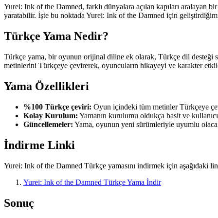
Yurei: Ink of the Damned, farklı dünyalara açılan kapıları aralayan bir
yaratabilir. İşte bu noktada Yurei: Ink of the Damned için geliştirdiğ
Türkçe Yama Nedir?
Türkçe yama, bir oyunun orijinal diline ek olarak, Türkçe dil desteğ
metinlerini Türkçeye çevirerek, oyuncuların hikayeyi ve karakter etkil
Yama Özellikleri
%100 Türkçe çeviri:
Oyun içindeki tüm metinler Türkçeye çevr
Kolay Kurulum:
Yamanın kurulumu oldukça basit ve kullanıcı
Güncellemeler:
Yama, oyunun yeni sürümleriyle uyumlu olacak
İndirme Linki
Yurei: Ink of the Damned Türkçe yamasını indirmek için aşağıdaki link
Yurei: Ink of the Damned Türkçe Yama İndir
Sonuç