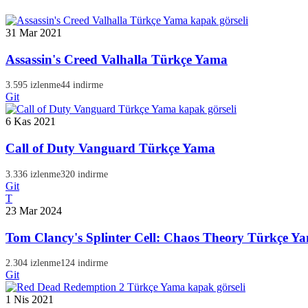
31 Mar 2021
Assassin's Creed Valhalla Türkçe Yama
3.595 izlenme
44 indirme
Git
6 Kas 2021
Call of Duty Vanguard Türkçe Yama
3.336 izlenme
320 indirme
Git
T
23 Mar 2024
Tom Clancy's Splinter Cell: Chaos Theory Türkçe Y
2.304 izlenme
124 indirme
Git
1 Nis 2021