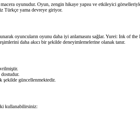
 macera oyunudur. Oyun, zengin hikaye yapısı ve etkileyici görselleriyle
imiz Türkçe yama devreye giriyor.
i sunarak oyuncuların oyunu daha iyi anlamasını sağlar. Yurei: Ink of
eşimlerini daha akıcı bir şekilde deneyimlemelerine olanak tanır.
ilmiştir.
 dostudur.
 şekilde güncellenmektedir.
i kullanabilirsiniz: