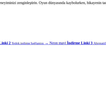
eneyiminizi zenginleştirin. Oyun dünyasında kaybolurken, hikayenin ta
Linki 2
→
Neon mavi
İndirme Linki 3
Yedek indirme bağlantısı
Alternati