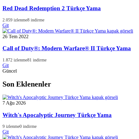
Red Dead Redemption 2 Türkçe Yama
2.059 izlenme
8 indirme
Git
26 Tem 2022
Call of Duty®: Modern Warfare® II Türkçe Yama
1.872 izlenme
81 indirme
Git
Güncel
Son Eklenenler
7 Ağu 2026
Witch's Apocalyptic Journey Türkçe Yama
9 izlenme
0 indirme
Git