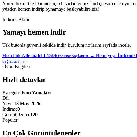
Yurei: Ink of the Damned için hazırladığımız Türkçe yama ile oyun d
yüzden hemen indirip oynamaya başlayabilirsiniz!
İndirme Alanı
Yamayı hemen indir
Tek butonla güvenli şekilde indir, kurulum notlarını sayfada incele.
Hızlı link
Alternatif 1
→
Neon yeşil
İndirme 
Yedek indirme bağlantısı
→
bağlantısı
Oyun Bilgileri
Hızlı detaylar
Kategori
Oyun Yamaları
Dil
Yayın
18 May 2026
İndirme
0
Görüntülenme
120
Popüler
En Çok Görüntülenenler